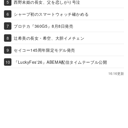
西野未姫の長女、父を恋しがり号泣
シャープ初のスマートウォッチ確かめる
プロテカ『360G5』8月8日発売
辻希美の長女・希空、大胆イメチェン
セイコー145周年限定モデル発売
『LuckyFes'26』ABEMA配信タイムテーブル公開
16:16更新