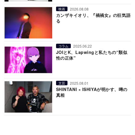
2026.08.08
映画
カンザキイオリ、『禍禍女』の狂気語
る
2025.06.22
コラム
JOIとK、Lapwingと私たちの“類似
性の正体”
2025.08.01
文芸
SHINTANI × ISHIYAが明かす、噂の
真相