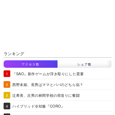
ランキング
アクセス数
シェア数
『SAO』新作ゲームが浮き彫りにした需要
西野未姫、長男はママとパパのどちら似？
辻希美、次男の林間学校の荷造りに奮闘
ハイブリッド冷却服『CORO』