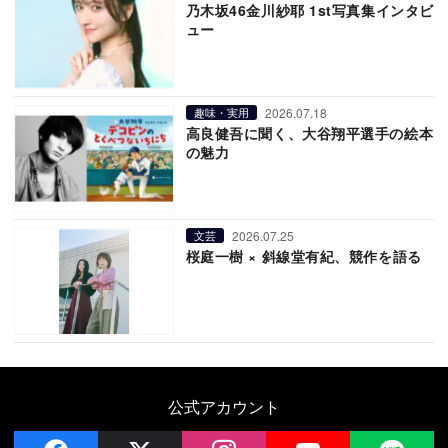
乃木坂46金川紗耶 1st写真集インタビ
ュー
2026.07.18
趣味・実用
高良健吾に聞く、大谷翔平選手の絵本
の魅力
2026.07.25
文芸
桜庭一樹 × 斜線堂有紀、競作を語る
公式アカウント