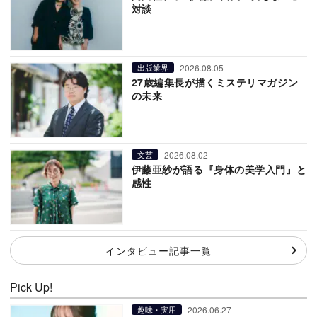
対談
2026.08.05
出版業界
27歳編集長が描くミステリマガジン
の未来
2026.08.02
文芸
伊藤亜紗が語る『身体の美学入門』と
感性
インタビュー記事一覧
Pick Up!
2026.06.27
趣味・実用