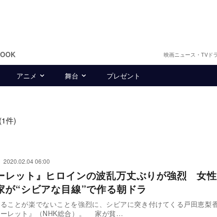
BOOK
映画ニュース・TVド
アニメ
舞台
プレゼント
(1件)
2020.02.04 06:00
ーレット』ヒロインの波乱万丈ぶりが強烈 女性
家が“シビアな目線”で作る朝ドラ
きることが楽でないことを強烈に、シビアに突き付けてくる戸田恵梨
ーレット』（NHK総合）。 家が貧…