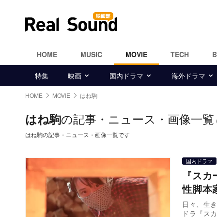
HOME
MUSIC
MOVIE
TECH
特集
映画
国内ドラマ
海外ドラマ
HOME
MOVIE
はね駒
の記事・ニュース・画像一覧
はね駒
はね駒の記事・ニュース・画像一覧です
国内ドラマ
『スカ
性脚本
日々、生
ドラ『スカ