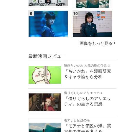
画像をもっと見る
最新映画レビュー
映画ちいかわ 人魚の島のひみつ
『ちいかわ』を漫画研究
＆キャラ論から分析
借りぐらしのアリエッティ
『借りぐらしのアリエッ
ティ』の生きる思想
モアナと伝説の海
『モアナと伝説の海』実
写化の意義を考える