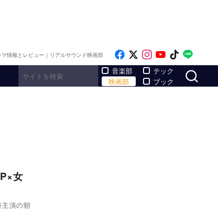
Like on Facebook
Follow on x
Follow on Inst
Follow on Y
Follow on
Follo
ラマ情報とレビュー｜リアルサウンド映画部
サ
音楽部
テック
映画部
ブック
P×女
香主演の朝