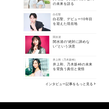
の未来を語る
白石聖
白石聖、デビュー10年目
を迎えた現在地
関水渚
関水渚の“絶対に諦めな
い”という決意
井上和（乃木坂46）
井上和、乃木坂46の未来
を背負う責任と覚悟
インタビュー記事をもっと見る