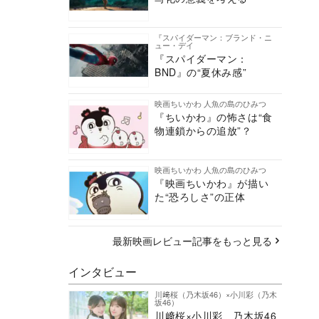
『スパイダーマン：ブランド・ニ
ュー・デイ
『スパイダーマン：
BND』の“夏休み感”
映画ちいかわ 人魚の島のひみつ
『ちいかわ』の怖さは“食
物連鎖からの追放”？
映画ちいかわ 人魚の島のひみつ
『映画ちいかわ』が描い
た“恐ろしさ”の正体
最新映画レビュー記事をもっと見る
インタビュー
川﨑桜（乃木坂46）×小川彩（乃木
坂46）
川﨑桜×小川彩、乃木坂46