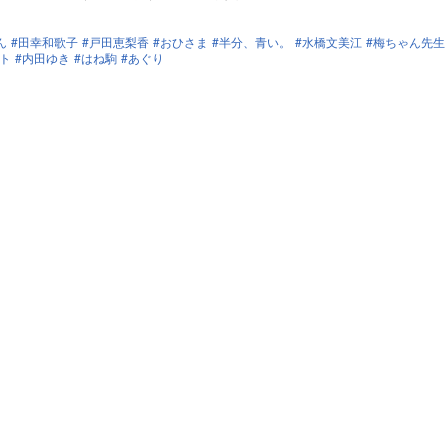
ん
田幸和歌子
戸田恵梨香
おひさま
半分、青い。
水橋文美江
梅ちゃん先生
ト
内田ゆき
はね駒
あぐり