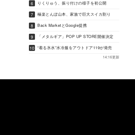
りくりゅう、振り付けの様子を初公開
極楽とんぼ山本、家族で巨大スイカ割り
Back MarketとGoogle提携
「メタルギア」POP UP STORE開催決定
“着る氷水”水冷服をアウトドア119が発売
14:16更新