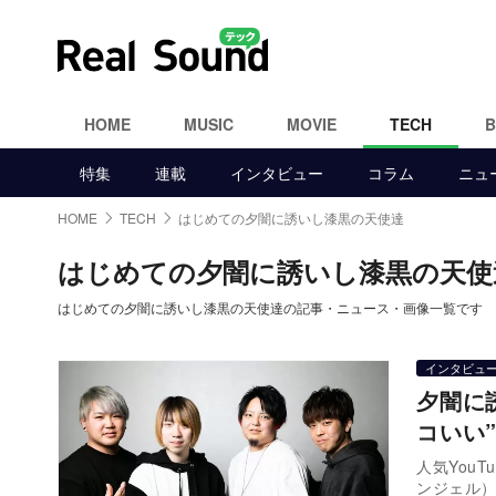
HOME
MUSIC
MOVIE
TECH
特集
連載
インタビュー
コラム
ニュ
HOME
TECH
はじめての夕闇に誘いし漆黒の天使達
はじめての夕闇に誘いし漆黒の天使
はじめての夕闇に誘いし漆黒の天使達の記事・ニュース・画像一覧です
インタビュ
夕闇に
コいい
人気You
ンジェル）