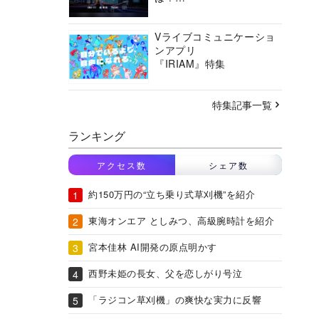
バーチャルシティコンソ
ーシアムの挑戦に迫る
Vライブコミュニケーショ
ンアプリ
『IRIAM』特集
特集記事一覧
ランキング
アクセス数
シェア数
約150万円の“立ち乗り式草刈機”を紹介
東海オンエア としみつ、高級腕時計を紹介
宮本佳林 AI開発の原点明かす
西野未姫の長女、父を恋しがり号泣
「ラジコン草刈機」の爽快な実力に反響