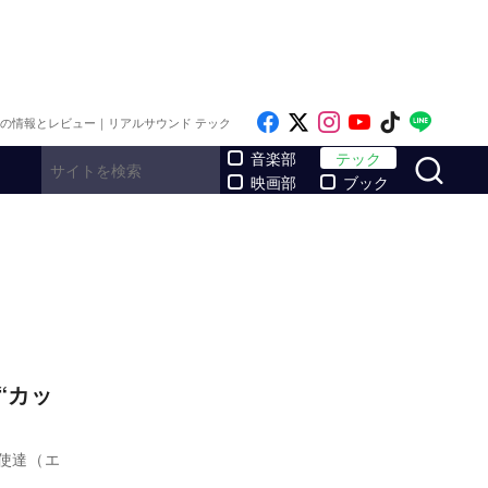
Like on Facebook
Follow on x
Follow on Inst
Follow on Y
Follow on
Follo
メの情報とレビュー｜リアルサウンド テック
サ
音楽部
テック
映画部
ブック
“カッ
天使達（エ