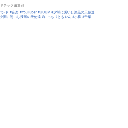
ドテック編集部
バンド
音楽
YouTuber
UUUM
夕闇に誘いし漆黒の天使達
夕闇に誘いし漆黒の天使達
にっち
ともやん
小柳
千葉