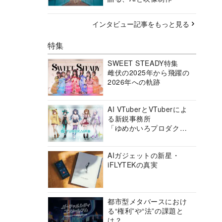
インタビュー記事をもっと見る
特集
SWEET STEADY特集
雌伏の2025年から飛躍の
2026年への軌跡
AI VTuberとVTuberによ
る新鋭事務所
「ゆめかいろプロダクシ
ョン」の挑戦に迫る
AIガジェットの新星・
iFLYTEKの真実
都市型メタバースにおけ
る“権利”や“法”の課題と
は？