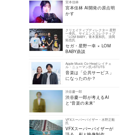
宮本佳林
宮本佳林 AI開発の原点明
かす
クリエイティブディレクター 星野
一幸氏、サイエンスコレクティブ
「LOM BABY」青木寛和氏、浪岡
拓也氏
セガ・星野一幸 × LOM
BABY鼎談
Apple Music Co-Head レイチェ
ル・ニューマン氏×STUTS
音楽は「公共サービス」
になったのか？
渋谷慶一郎
渋谷慶一郎が考えるAI
と“音楽の未来”
VFXスーパーバイザー・水野正毅
氏
VFXスーパーバイザーが
語る、AIと映像制作