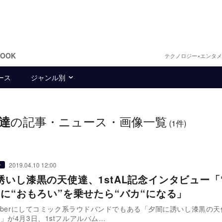
BOOK
テクノロジー×エンタ
ース
ジャンル別
の記事・ニュース・画像一覧
達
(1件)
2019.04.10 12:00
ー
誘いし漆黒の天使達、1stAL記念インタビュー「
”に“おもろい”を乗せたら“バカ“になる」
Tuberにしてコミック系ラウドバンドでもある「夕闇に誘いし漆黒の
」が4月3日、1stフルアルバム…