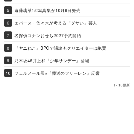
遠藤璃菜1st写真集が10月6日発売
エバース・佐々木が考える「ダサい」芸人
名探偵コナンおせち2027予約開始
『ヤニねこ』BPOで議論もクリエイターは絶賛
乃木坂46井上和『少年サンデー』登場
フェルメール展×『葬送のフリーレン』反響
17:16更新