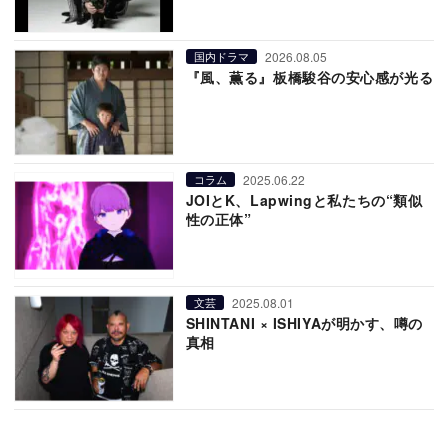
2026.08.05
国内ドラマ
『風、薫る』板橋駿谷の安心感が光る
2025.06.22
コラム
JOIとK、Lapwingと私たちの“類似
性の正体”
2025.08.01
文芸
SHINTANI × ISHIYAが明かす、噂の
真相