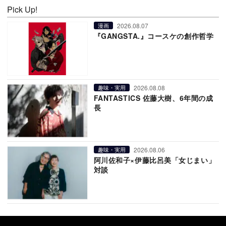
Pick Up!
2026.08.07
漫画
『GANGSTA.』コースケの創作哲学
2026.08.08
趣味・実用
FANTASTICS 佐藤大樹、6年間の成
長
2026.08.06
趣味・実用
阿川佐和子×伊藤比呂美「女じまい」
対談