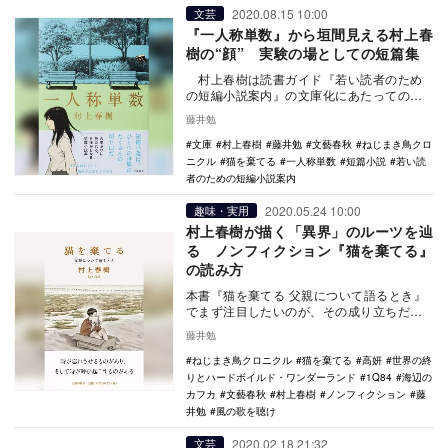
2020.08.15 10:00
文芸
『一人称単数』から垣間見える村上春
樹の“顔” 実験の場としての短篇集
村上春樹は読書ガイド『若い読者のため
の短編小説案内』の文庫化にあたっての序
文で、短篇小説について〈ひとつの実験の
藤井勉
場とし…
文庫
村上春樹
藤井勉
文藝春秋
ねじまき鳥クロ
ニクル
猫を棄てる
一人称単数
短篇小説
若い読
者のための短編小説案内
2020.05.24 10:00
趣味・実用
村上春樹が描く「異界」のルーツを辿
る ノンフィクション『猫を棄てる』
の読み方
本書『猫を棄てる 父親について語るとき』
でまず注目したいのが、その成り立ちだ。
『文藝春秋』2019年6月号が初出であるノ
藤井勉
ンフィク…
ねじまき鳥クロニクル
猫を棄てる
高妍
世界の終
りとハードボイルド・ワンダーランド
1Q84
海辺の
カフカ
文藝春秋
村上春樹
ノンフィクション
藤
井勉
風の歌を聴け
2020.02.18 21:32
文芸