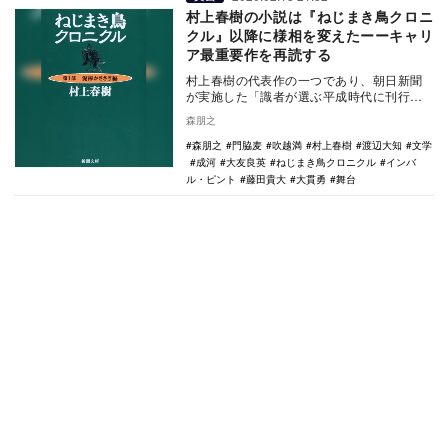
村上春樹の小説は『ねじまき鳥クロニ
クル』以降に様相を変えたーーキャリ
ア最重要作を再読する
村上春樹の代表作の一つであり、朝日新聞
が実施した「識者が選ぶ平成時代に刊行さ
れた本のベスト30位」で10位となった小説
森朋之
を原作にし…
森朋之
門脇麦
吹越満
村上春樹
渡辺大知
文学
成河
大友良英
ねじまき鳥クロニクル
インバ
ル・ピント
藤田貴大
大貫勇
舞台