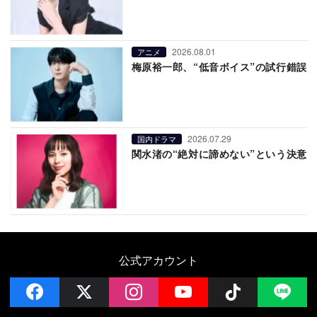
2026.08.01
アニメ
梅原裕一郎、“低音ボイス”の試行錯誤
2026.07.29
国内ドラマ
関水渚の“絶対に諦めない”という決意
公式アカウント
facebook
x
instagram
YouTube
Follow on 
LI