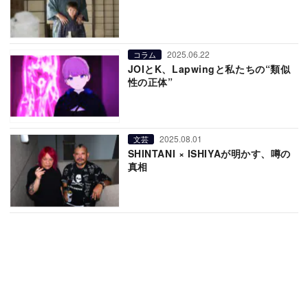
2025.06.22
コラム
JOIとK、Lapwingと私たちの“類似
性の正体”
2025.08.01
文芸
SHINTANI × ISHIYAが明かす、噂の
真相