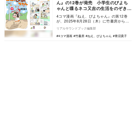
ん』の12巻が発売 小学生のぴよち
ゃんと喋るネコ又吉の生活をのぞき見
しよう
4コマ漫画『ねえ、ぴよちゃん』の第12巻
が、2025年8月28日（木）に竹書房から発
売される。 『ねえ、ぴよちゃん』は、…
リアルサウンドブック編集部
4コマ漫画
竹書房
ねえ、ぴよちゃん
青沼貴子