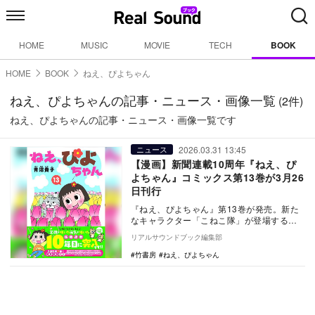
HOME
MUSIC
MOVIE
TECH
BOOK
HOME
BOOK
ねえ、ぴよちゃん
ねえ、ぴよちゃんの記事・ニュース・画像一覧
(2件)
ねえ、ぴよちゃんの記事・ニュース・画像一覧です
2026.03.31 13:45
ニュース
【漫画】新聞連載10周年『ねえ、ぴ
よちゃん』コミックス第13巻が3月26
日刊行
『ねえ、ぴよちゃん』第13巻が発売。新た
なキャラクター「こねこ隊」が登場するエ
ピソードも収録される。4月には廉価版『ワ
リアルサウンドブック編集部
イド版 ね…
竹書房
ねえ、ぴよちゃん