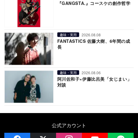
『GANGSTA.』コースケの創作哲学
2026.08.08
趣味・実用
FANTASTICS 佐藤大樹、6年間の成
長
2026.08.06
趣味・実用
阿川佐和子×伊藤比呂美「女じまい」
対談
公式アカウント