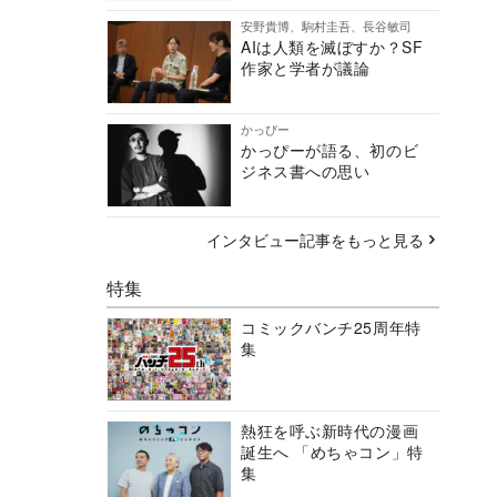
安野貴博、駒村圭吾、長谷敏司
AIは人類を滅ぼすか？SF
作家と学者が議論
かっぴー
かっぴーが語る、初のビ
ジネス書への思い
インタビュー記事をもっと見る
特集
コミックバンチ25周年特
集
熱狂を呼ぶ新時代の漫画
誕生へ 「めちゃコン」特
集