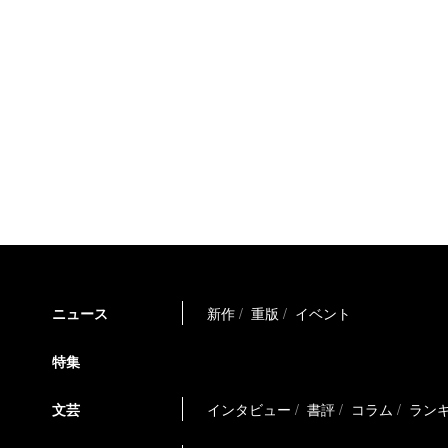
ニュース
新作
重版
イベント
特集
文芸
インタビュー
書評
コラム
ラン