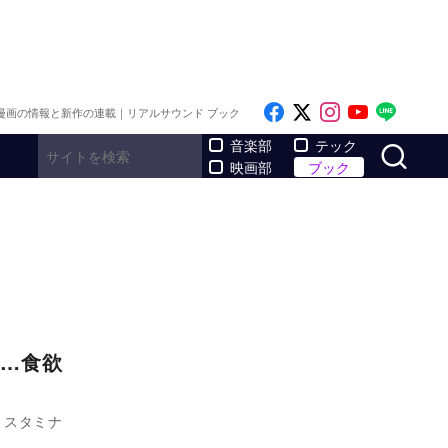
Like on Facebook
Follow on x
Follow on I
Follow o
Follo
漫画の情報と新作の連載｜リアルサウンド ブック
サ
音楽部
テック
映画部
ブック
…食欲
、スタミナ