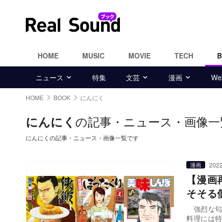
HOME
MUSIC
MOVIE
TECH
ニュース
特集
文芸
漫画
W
HOME
BOOK
にんにく
の記事・ニュース・画像一
にんにく
にんにくの記事・ニュース・画像一覧です
2022
漫画
【漫画
そそる
強烈な匂
料理には