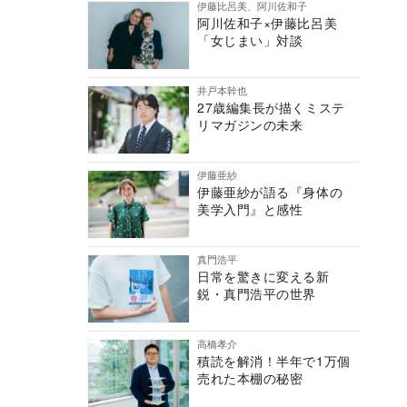
伊藤比呂美、阿川佐和子
阿川佐和子×伊藤比呂美
「女じまい」対談
井戸本幹也
27歳編集長が描くミステ
リマガジンの未来
伊藤亜紗
伊藤亜紗が語る『身体の
美学入門』と感性
真門浩平
日常を驚きに変える新
鋭・真門浩平の世界
高橋孝介
積読を解消！半年で1万個
売れた本棚の秘密