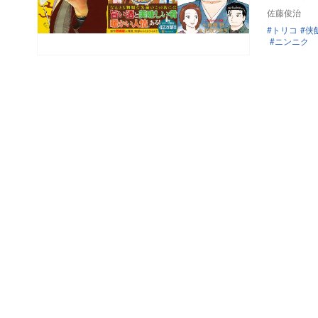
佐藤俊治
トリコ
侠
ニンニク