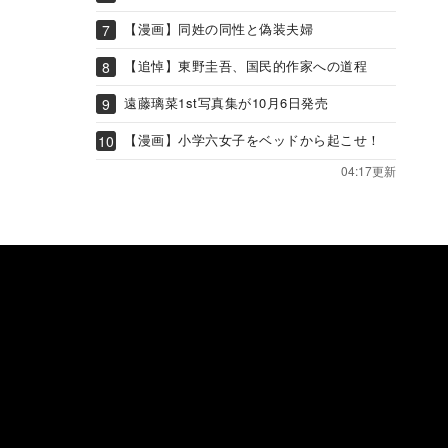
【漫画】同姓の同性と偽装夫婦
【追悼】東野圭吾、国民的作家への道程
遠藤璃菜1st写真集が10月6日発売
【漫画】小学六女子をベッドから起こせ！
04:17更新