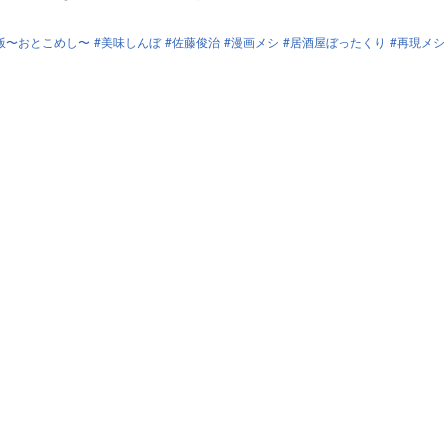
飯〜おとこめし〜
美味しんぼ
佐藤俊治
漫画メシ
居酒屋ぼったくり
再現メシ