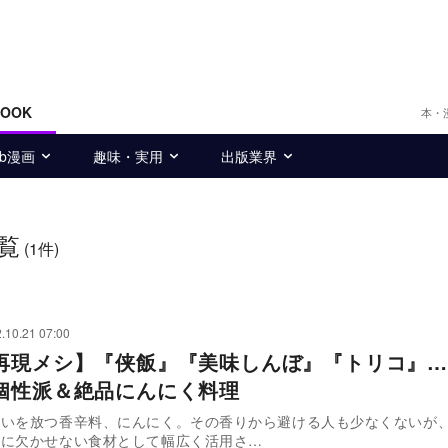
BOOK
本・
eb漫画
趣味・実用
出版業界
覧
(1件)
.10.21 07:00
再現メシ】『侠飯』『美味しんぼ』『トリコ』…
個性派＆絶品にんにく料理
いを放つ香辛料、にんにく。その香りから避ける人も少なくないが
特に欠かせない食材として幅広く活用さ…