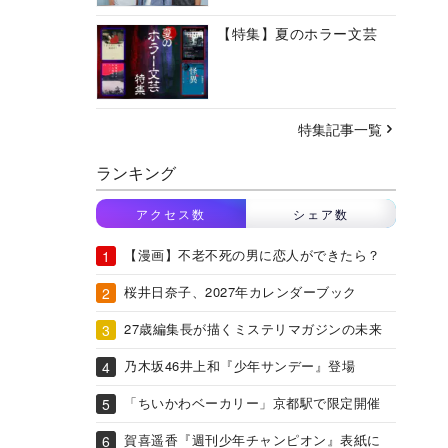
【特集】夏のホラー文芸
特集記事一覧
ランキング
アクセス数
シェア数
【漫画】不老不死の男に恋人ができたら？
桜井日奈子、2027年カレンダーブック
27歳編集長が描くミステリマガジンの未来
乃木坂46井上和『少年サンデー』登場
「ちいかわベーカリー」京都駅で限定開催
賀喜遥香『週刊少年チャンピオン』表紙に