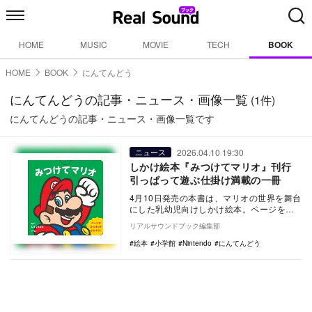
HOME
MUSIC
MOVIE
TECH
BOOK
HOME
BOOK
にんてんどう
にんてんどうの記事・ニュース・画像一覧
(1件)
にんてんどうの記事・ニュース・画像一覧です
2026.04.10 19:30
ニュース
しかけ絵本『みつけてマリオ』刊行
引っぱって遊ぶ仕掛け満載の一冊
4月10日発売の本書は、マリオの世界を舞台
にした乳幼児向けしかけ絵本。ページを引
っぱって隠れた仲間を探す遊びを通し、多
リアルサウンドブック編集部
彩なエリア…
絵本
小学館
Nintendo
にんてんどう