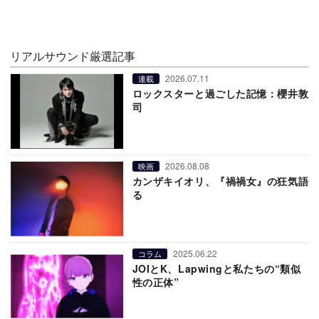
リアルサウンド厳選記事
2026.07.11
連載
ロックスターと過ごした記憶：櫻井敦
司
2026.08.08
映画
カンザキイオリ、『禍禍女』の狂気語
る
2025.06.22
コラム
JOIとK、Lapwingと私たちの“類似
性の正体”