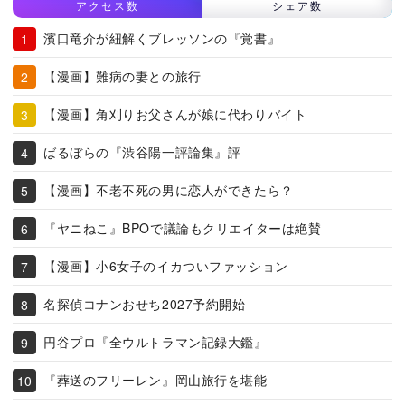
アクセス数
シェア数
濱口竜介が紐解くブレッソンの『覚書』
【漫画】難病の妻との旅行
【漫画】角刈りお父さんが娘に代わりバイト
ばるぼらの『渋谷陽一評論集』評
【漫画】不老不死の男に恋人ができたら？
『ヤニねこ』BPOで議論もクリエイターは絶賛
【漫画】小6女子のイカついファッション
名探偵コナンおせち2027予約開始
円谷プロ『全ウルトラマン記録大鑑』
『葬送のフリーレン』岡山旅行を堪能