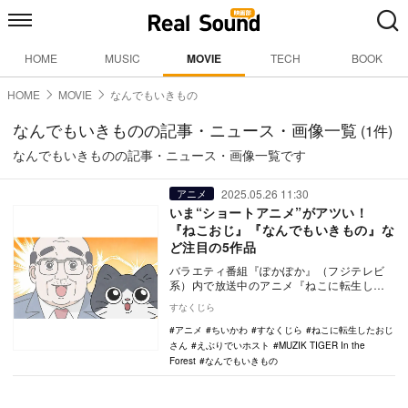
HOME
MUSIC
MOVIE
TECH
BOOK
HOME
MOVIE
なんでもいきもの
なんでもいきものの記事・ニュース・画像一覧
(1件)
なんでもいきものの記事・ニュース・画像一覧です
2025.05.26 11:30
アニメ
いま“ショートアニメ”がアツい！
『ねこおじ』『なんでもいきもの』な
ど注目の5作品
バラエティ番組『ぽかぽか』（フジテレビ
系）内で放送中のアニメ『ねこに転生した
おじさん』が、じわじわと人気を集めてい
すなくじら
る。その名のと…
アニメ
ちいかわ
すなくじら
ねこに転生したおじ
さん
えぶりでいホスト
MUZIK TIGER In the
Forest
なんでもいきもの