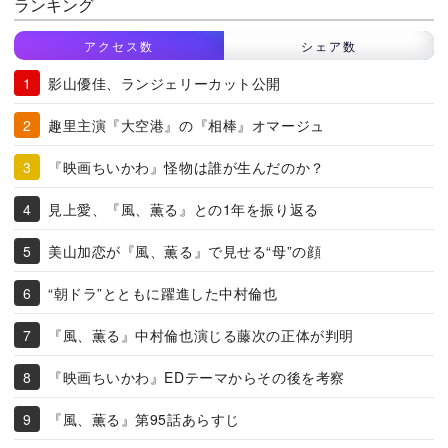
ランキング
アクセス数
シェア数
影山優佳、ランジェリーカット公開
趣里主演『大空港』の『相棒』オマージュ
『映画ちいかわ』怪物は誰が生んだのか？
見上愛、『風、薫る』との1年を振り返る
美山加恋が『風、薫る』で見せる“母”の顔
“朝ドラ”とともに躍進した中村倫也
『風、薫る』中村倫也演じる藤次の正体が判明
『映画ちいかわ』EDテーマからその後を考察
『風、薫る』第95話あらすじ