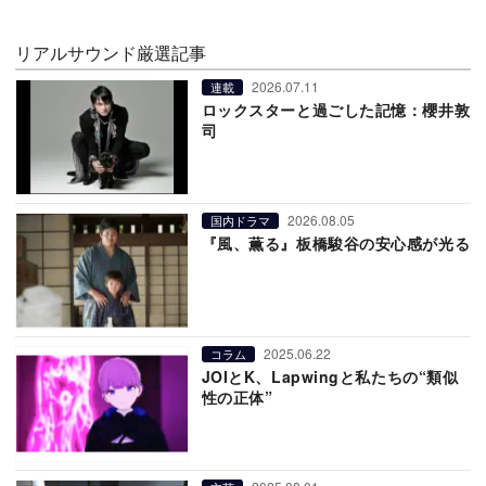
リアルサウンド厳選記事
2026.07.11
連載
ロックスターと過ごした記憶：櫻井敦
司
2026.08.05
国内ドラマ
『風、薫る』板橋駿谷の安心感が光る
2025.06.22
コラム
JOIとK、Lapwingと私たちの“類似
性の正体”