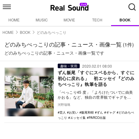
HOME
MUSIC
MOVIE
TECH
BOOK
HOME
BOOK
どのみちぺっこり
どのみちぺっこりの記事・ニュース・画像一覧
(1件)
どのみちぺっこりの記事・ニュース・画像一覧です
2020.02.01 08:00
趣味・実用
ずん飯尾「すぐにスベるから、すぐに
初心に戻れる」 初エッセイ『どのみ
ちぺっこり』執筆を語る
「ぺっこり45 度」「よろけたついでに由美
かおる」など、独自の世界観でギャグを繰
り出し続ける、お笑いコンビずんの飯尾和
河野瑠璃
樹がエッセ…
芸人
お笑い
飯尾和樹
ずん
ギャグ
どのみちぺ
っこり
エッセイ集
PARCO出版