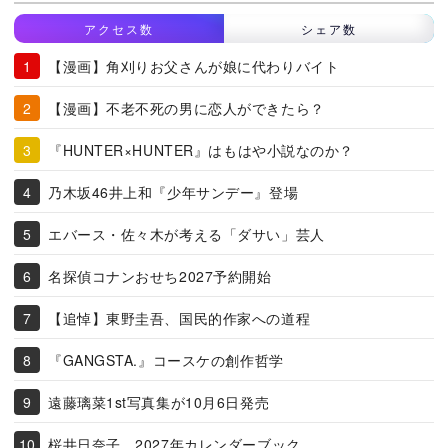
アクセス数
シェア数
【漫画】角刈りお父さんが娘に代わりバイト
【漫画】不老不死の男に恋人ができたら？
『HUNTER×HUNTER』はもはや小説なのか？
乃木坂46井上和『少年サンデー』登場
エバース・佐々木が考える「ダサい」芸人
名探偵コナンおせち2027予約開始
【追悼】東野圭吾、国民的作家への道程
『GANGSTA.』コースケの創作哲学
遠藤璃菜1st写真集が10月6日発売
桜井日奈子、2027年カレンダーブック