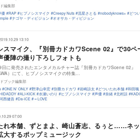
ド編集部
声優
RAP
ヒプノシスマイク
Creepy Nuts
流星さとる
nobodyknows+
どつ
emple
ナゴヤ・ディビジョン
オオサカ・ディビジョン
2019.10.29 13:10
スマイク、『別冊カドカワScene 02』で30ペ
声優陣の撮り下ろしフォトも
29日に発売されたエンタメカルチャー誌『別冊カドカワScene 02』
KAWA）にて、ヒプノシスマイクの特集…
ドブック編集部
s
ONE N’ ONLY
野津山幸宏
別冊カドカワ
岩崎諒太
どついたれ本舗
和田颯
HIDADDY
ALI-KICK
水瀬いのり
ヒプノシスマイク
声優
奈緒
北村諒
KAD
河西健吾
Da-iCE
＝LOVE
.10.29 07:00
たれ本舗、ずとまよ、崎山蒼志、るぅと……ネッ
拡大するポップミュージック