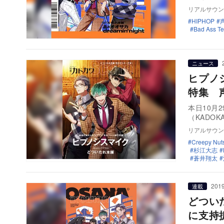
リアルサウン
HIPHOP
Bad Ass T
ニュース
ヒプノシ
特集 
本日10月
（KADO
リアルサウン
Creepy Nut
杉江大志
蒼井翔太
2019
連載
どつい
に支持