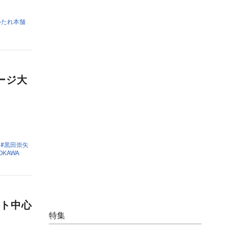
いたれ本舗
ージ大
黒田崇矢
OKAWA
ト中心
特集