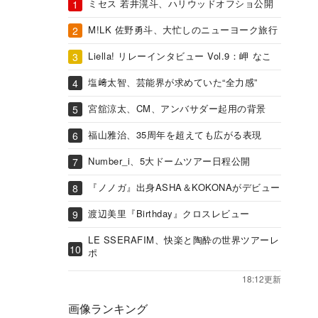
ミセス 若井滉斗、ハリウッドオフショ公開
M!LK 佐野勇斗、大忙しのニューヨーク旅行
Liella! リレーインタビュー Vol.9：岬 なこ
塩﨑太智、芸能界が求めていた“全力感”
宮舘涼太、CM、アンバサダー起用の背景
福山雅治、35周年を超えても広がる表現
Number_i、5大ドームツアー日程公開
『ノノガ』出身ASHA＆KOKONAがデビュー
渡辺美里『Birthday』クロスレビュー
LE SSERAFIM、快楽と陶酔の世界ツアーレ
ポ
18:12更新
画像ランキング