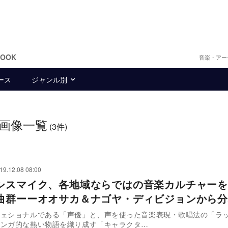
BOOK
音楽・アー
ース
ジャンル別
画像一覧
(3件)
19.12.08 08:00
シスマイク、各地域ならではの音楽カルチャーを
曲群ーーオオサカ＆ナゴヤ・ディビジョンから分
フェショナルである「声優」と、声を使った音楽表現・歌唱法の「ラ
マンガ的な熱い物語を織り成す「キャラクタ…