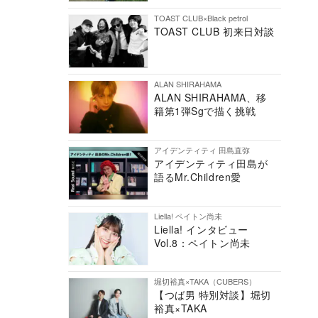
TOAST CLUB×Black petrol
TOAST CLUB 初来日対談
ALAN SHIRAHAMA
ALAN SHIRAHAMA、移
籍第1弾Sgで描く挑戦
アイデンティティ 田島直弥
アイデンティティ田島が
語るMr.Children愛
Liella! ペイトン尚未
Liella! インタビュー
Vol.8：ペイトン尚未
堀切裕真×TAKA（CUBERS）
【つば男 特別対談】堀切
裕真×TAKA