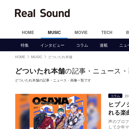
HOME
MUSIC
MOVIE
TECH
特集
インタビュー
コラム
連載
ニュ
HOME
MUSIC
どついたれ本舗
の記事・ニュース・
どついたれ本舗
どついたれ本舗の記事・ニュース・画像一覧です
20
コラム
ヒプノ
れる楽
声のプロ
して少年