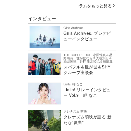
コラムをもっと見る
インタビュー
Girls Archives.
Girls Archives. プレデビ
ューインタビュー
THE SUPER FRUIT 小田惟真＆星
野晴海、世が世なら!!! 大谷篤行＆
添田陵輔、SHY 生水稜也＆脇龍真
スパフル＆世が世＆SHY
グループ座談会
Liella! 岬 なこ
Liella! リレーインタビュ
ー Vol.9：岬 なこ
クレナズム 萌映
クレナズム萌映が語る 新
たな“夏曲”