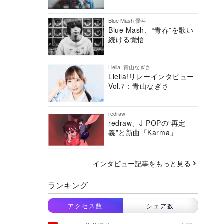
Blue Mash 優斗
Blue Mash、“青春”を歌い
続ける覚悟
Liella! 青山なぎさ
Liella!リレーインタビュー
Vol.7：青山なぎさ
redraw
redraw、J-POPの“再定
義”と新曲「Karma」
インタビュー記事をもっと見る
ランキング
アクセス数
シェア数