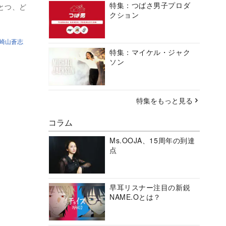
特集：つばさ男子プロダ
とつ、ど
クション
崎山蒼志
特集：マイケル・ジャク
ソン
特集をもっと見る
コラム
Ms.OOJA、15周年の到達
点
早耳リスナー注目の新鋭
NAME.Oとは？