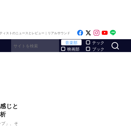
Like on Facebook
Follow on x
Follow on I
Follow o
Follo
ティストのニュースとレビュー｜リアルサウンド
サ
音楽部
テック
映画部
ブック
感じと
析
ップ」、そ