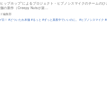
×ヒップホップ”によるプロジェクト・ヒプノシスマイクのチームのひ
の新作（Creepy Nutsが楽…
ド編集部
ゲ日！
どついたれ本舗
るぅと
ずっと真夜中でいいのに。
ヒプノシスマイク