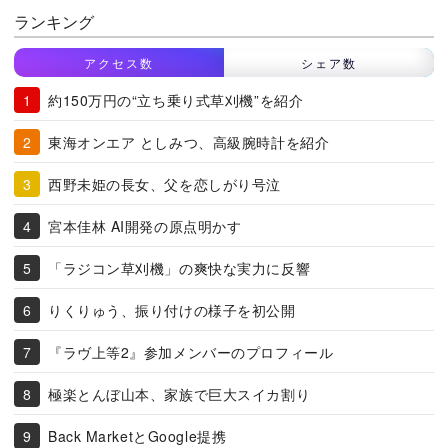
ランキング
アクセス数
シェア数
約150万円の“立ち乗り式草刈機”を紹介
東海オンエア としみつ、高級腕時計を紹介
西野未姫の長女、父を恋しがり号泣
宮本佳林 AI開発の原点明かす
「ラジコン草刈機」の爽快な実力に反響
りくりゅう、振り付けの様子を初公開
『ラヴ上等2』参加メンバーのプロフィール
極楽とんぼ山本、家族で巨大スイカ割り
Back MarketとGoogle提携