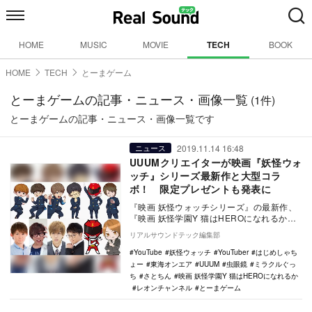
HOME
MUSIC
MOVIE
TECH
BOOK
HOME
TECH
とーまゲーム
とーまゲームの記事・ニュース・画像一覧
(1件)
とーまゲームの記事・ニュース・画像一覧です
2019.11.14 16:48
ニュース
UUUMクリエイターが映画『妖怪ウォ
ッチ』シリーズ最新作と大型コラ
ボ！ 限定プレゼントも発表に
『映画 妖怪ウォッチシリーズ』の最新作、
『映画 妖怪学園Y 猫はHEROになれるか』
（12月13日全国公開） の劇場公開記念コ
リアルサウンドテック編集部
ラ…
YouTube
妖怪ウォッチ
YouTuber
はじめしゃち
ょー
東海オンエア
UUUM
虫眼鏡
ミラクルぐっ
ち
さとちん
映画 妖怪学園Y 猫はHEROになれるか
レオンチャンネル
とーまゲーム