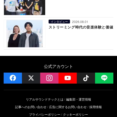
2026.08.01
インタビュー
ストリーミング時代の音楽体験と価値
公式アカウント
facebook
x
instagram
YouTube
Follow on 
LI
リアルサウンドテックとは
編集部・運営情報
記事へのお問い合わせ
広告に関するお問い合わせ
採用情報
プライバシーポリシー
クッキーポリシー