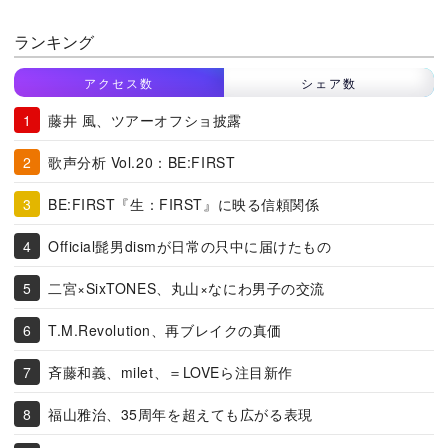
ランキング
アクセス数
シェア数
藤井 風、ツアーオフショ披露
歌声分析 Vol.20：BE:FIRST
BE:FIRST『生：FIRST』に映る信頼関係
Official髭男dismが日常の只中に届けたもの
二宮×SixTONES、丸山×なにわ男子の交流
T.M.Revolution、再ブレイクの真価
斉藤和義、milet、＝LOVEら注目新作
福山雅治、35周年を超えても広がる表現