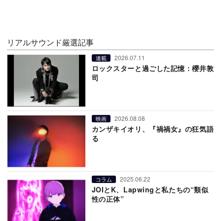
リアルサウンド厳選記事
2026.07.11
連載
ロックスターと過ごした記憶：櫻井敦
司
2026.08.08
映画
カンザキイオリ、『禍禍女』の狂気語
る
2025.06.22
コラム
JOIとK、Lapwingと私たちの“類似
性の正体”