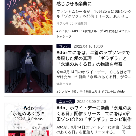
感じさせる楽曲に
ファントムシータが、10月25日に6thシング
ル「ゾクゾク」を配信リリース。あわせ
て、ジャケット写真も公開となった。 本
リアルサウンド編集部
楽曲…
アイドル
JPOP
女性グループ
てにをは
ファン
トムシータ
2022.04.10 16:00
コラム
Ado×てにをは、二篇のラブソングで
表現した愛の真理 「ギラギラ」と
「永遠のあくる日」の物語を考察
今年3月14日のホワイトデー、てにをはが手
がけたAdoの新曲「永遠のあくる日」が公開
された。「永遠のあくる日」は、使い古さ
満島エリオ
れた愛…
シンガー
歌い手
満島エリオ
てにをは
Ado
2022.03.09 21:18
ニュース
Ado、ホワイトデーに新曲「永遠のあ
くる日」配信リリース てにをは×沼
田ゾンビ!?の「ギラギラ」コンビ制作
Adoが、3月14日ホワイトデーに新曲「永遠
のあくる日」を配信リリースする。 同曲