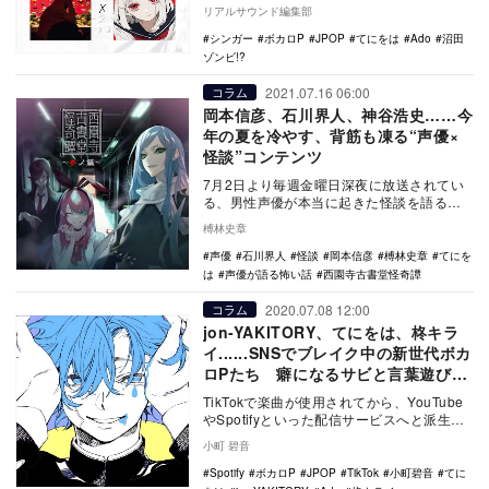
は、自身初CDとなる1stアルバム『狂…
リアルサウンド編集部
シンガー
ボカロP
JPOP
てにをは
Ado
沼田
ゾンビ!?
2021.07.16 06:00
コラム
岡本信彦、石川界人、神谷浩史……今
年の夏を冷やす、背筋も凍る“声優×
怪談”コンテンツ
7月2日より毎週金曜日深夜に放送されてい
る、男性声優が本当に起きた怪談を語る番
組『声優が語る怖い話 第弐幕』（MBS）が
榑林史章
話題だ。…
声優
石川界人
怪談
岡本信彦
榑林史章
てにを
は
声優が語る怖い話
西園寺古書堂怪奇譚
2020.07.08 12:00
コラム
jon-YAKITORY、てにをは、柊キラ
イ......SNSでブレイク中の新世代ボカ
ロPたち 癖になるサビと言葉遊びに
注目
TikTokで楽曲が使用されてから、YouTube
やSpotifyといった配信サービスへと派生し
ていくヒットの構図は、無名だった…
小町 碧音
Spotify
ボカロP
JPOP
TikTok
小町碧音
てに