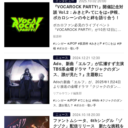
2025.10.02 20:00
インタビュー
『VOCAROCK PARTY!』開催記念対
談 Vol.2：みきとP×てにをは×伊根、
ボカロシーンの今と絆を語り合う！
ボカロファン必見のライブイベント
『VOCAROCK PARTY!」が10月12日に開
催される。 出演者は、Adoや平手友梨
荻原梓
奈…
シンガー
JPOP
荻原梓
みきとP
てにをは
伊
根
ボカロ・歌い手
2024.12.21 12:30
ニュース
Ado、新曲「エルフ」が広瀬すず主演
TBS系金曜ドラマ『クジャクのダン
ス、誰が見た？』主題歌に
Adoの新曲「エルフ」が、2025年1月24日
より放送の金曜ドラマ『クジャクのダン
ス、誰が見た？』（TBS系）の主題歌に決
リアルサウンド編集部
定した…
シンガー
JPOP
てにをは
Ado
クジャクのダン
ス、誰が見た？
ボカロ・歌い手
2024.10.18 20:30
ニュース
ファントムシータ、6thシングル「ゾ
クゾク」配信リリース 新たな挑戦を