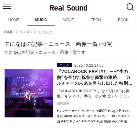
HOME
MUSIC
MOVIE
TECH
BOOK
HOME
MUSIC
てにをは
てにをはの記事・ニュース・画像一覧
(10件)
てにをはの記事・ニュース・画像一覧です
2025.10.22 21:00
コラム
『VOCAROCK PARTY!』――“生の
熱”を帯びた祝祭と衝撃の連続！ カ
ルチャーの未来を照らし出した特別な
夜
『VOCAROCK PARTY!』が10月12日に開
催。キツネリ、伊根、小ノ寺 空 / Δ（デル
タ）、てにをは、みきとPの5組が…
山田規裕
シンガー
ライブレポート
JPOP
みきとP
てに
をは
伊根
ボカロ・歌い手
バンド・ROCK
グミ
山
キツネリ
Δ
N-Roach
山田規裕
小ノ寺 空