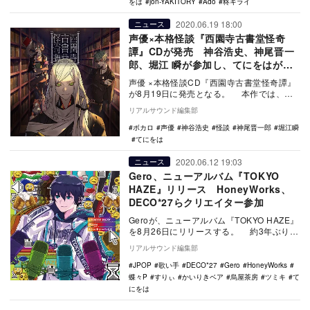
をは
jon-YAKITORY
Ado
柊キライ
2020.06.19 18:00
ニュース
声優×本格怪談『西園寺古書堂怪奇
譚』CDが発売 神谷浩史、神尾晋一
郎、堀江 瞬が参加し、てにをはが脚
本
声優 ×本格怪談CD『西園寺古書堂怪奇譚』
が8月19日に発売となる。 本作では、主
人公・西園寺 鵺を神谷浩史が、寺沼嵐季を
リアルサウンド編集部
神…
ボカロ
声優
神谷浩史
怪談
神尾晋一郎
堀江瞬
てにをは
2020.06.12 19:03
ニュース
Gero、ニューアルバム『TOKYO
HAZE』リリース HoneyWorks、
DECO*27らクリエイター参加
Geroが、ニューアルバム『TOKYO HAZE』
を8月26日にリリースする。 約3年ぶりと
なるオリジナルアルバム『TOKY…
リアルサウンド編集部
JPOP
歌い手
DECO*27
Gero
HoneyWorks
蝶々P
すりぃ
かいりきベア
烏屋茶房
ツミキ
て
にをは