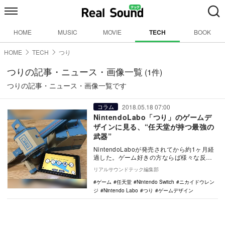
HOME
MUSIC
MOVIE
TECH
BOOK
HOME
TECH
つり
つりの記事・ニュース・画像一覧
(1件)
つりの記事・ニュース・画像一覧です
2018.05.18 07:00
コラム
NintendoLabo「つり」のゲームデ
ザインに見る、“任天堂が持つ最強の
武器”
NintendoLaboが発売されてから約1ヶ月経
過した。ゲーム好きの方ならば様々な反響
を目にしたのではないだろうか。 実際…
リアルサウンドテック編集部
ゲーム
任天堂
Nintendo Switch
ニカイドウレン
ジ
Nintendo Labo
つり
ゲームデザイン