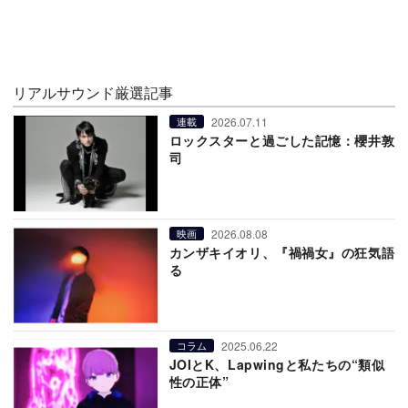
リアルサウンド厳選記事
2026.07.11
連載
ロックスターと過ごした記憶：櫻井敦
司
2026.08.08
映画
カンザキイオリ、『禍禍女』の狂気語
る
2025.06.22
コラム
JOIとK、Lapwingと私たちの“類似
性の正体”