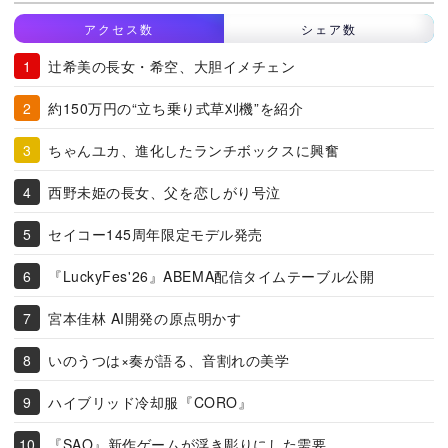
アクセス数
シェア数
辻希美の長女・希空、大胆イメチェン
約150万円の“立ち乗り式草刈機”を紹介
ちゃんユカ、進化したランチボックスに興奮
西野未姫の長女、父を恋しがり号泣
セイコー145周年限定モデル発売
『LuckyFes'26』ABEMA配信タイムテーブル公開
宮本佳林 AI開発の原点明かす
いのうつは×奏が語る、音割れの美学
ハイブリッド冷却服『CORO』
『SAO』新作ゲームが浮き彫りにした需要