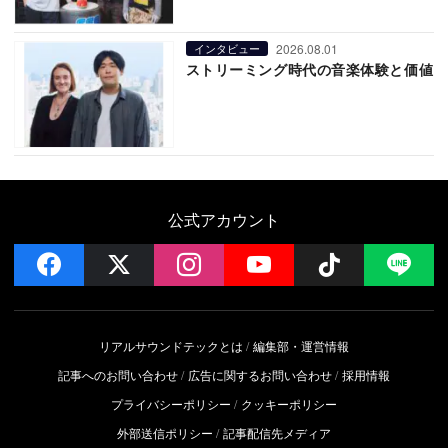
2026.08.01
インタビュー
ストリーミング時代の音楽体験と価値
公式アカウント
facebook
x
instagram
YouTube
Follow on 
LI
リアルサウンドテックとは
編集部・運営情報
記事へのお問い合わせ
広告に関するお問い合わせ
採用情報
プライバシーポリシー
クッキーポリシー
外部送信ポリシー
記事配信先メディア