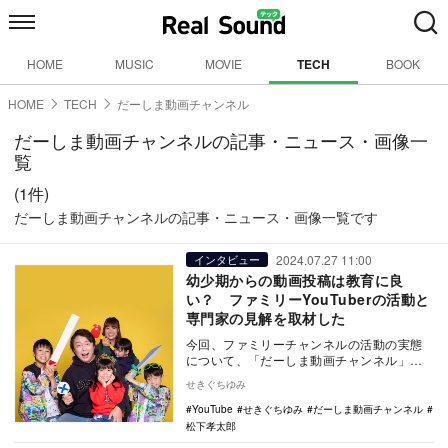
HOME
MUSIC
MOVIE
TECH
BOOK
HOME
TECH
だーしま動画チャンネル
だーしま動画チャンネルの記事・ニュース・画像一
覧
(1件)
だーしま動画チャンネルの記事・ニュース・画像一覧です
2024.07.27 11:00
インタビュー
幼少期からの動画投稿は教育に良
い？ ファミリーYouTuberの活動と
専門家の見解を取材した
今回、ファミリーチャンネルの活動の実態
について、「だーしま動画チャンネル」の
運営者であるご両親とかなとくんにインタ
せきぐちゆみ
ビュー。令和の…
YouTube
せきぐちゆみ
だーしま動画チャンネル
松下孝太郎