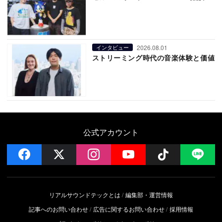
2026.08.01
インタビュー
ストリーミング時代の音楽体験と価値
公式アカウント
facebook
x
instagram
YouTube
Follow on 
LI
リアルサウンドテックとは
編集部・運営情報
記事へのお問い合わせ
広告に関するお問い合わせ
採用情報