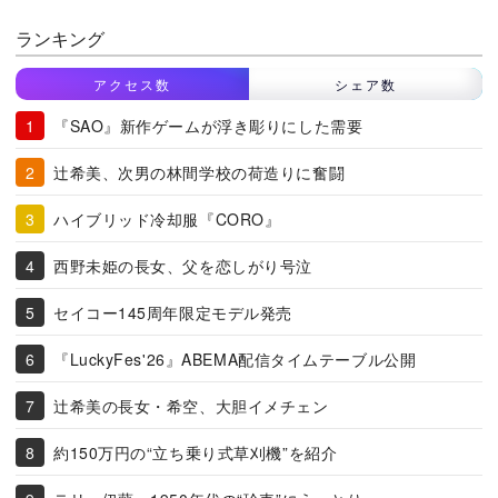
ランキング
アクセス数
シェア数
『SAO』新作ゲームが浮き彫りにした需要
辻希美、次男の林間学校の荷造りに奮闘
ハイブリッド冷却服『CORO』
西野未姫の長女、父を恋しがり号泣
セイコー145周年限定モデル発売
『LuckyFes'26』ABEMA配信タイムテーブル公開
辻希美の長女・希空、大胆イメチェン
約150万円の“立ち乗り式草刈機”を紹介