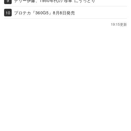
テリー伊藤、1950年代の“珍車”にうっとり
プロテカ『360G5』8月8日発売
19:15更新