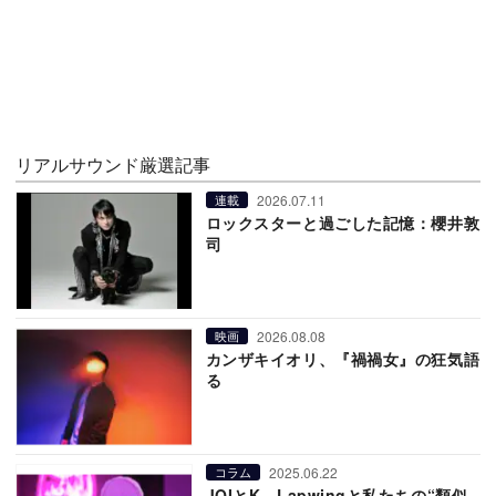
リアルサウンド厳選記事
2026.07.11
連載
ロックスターと過ごした記憶：櫻井敦
司
2026.08.08
映画
カンザキイオリ、『禍禍女』の狂気語
る
2025.06.22
コラム
JOIとK、Lapwingと私たちの“類似