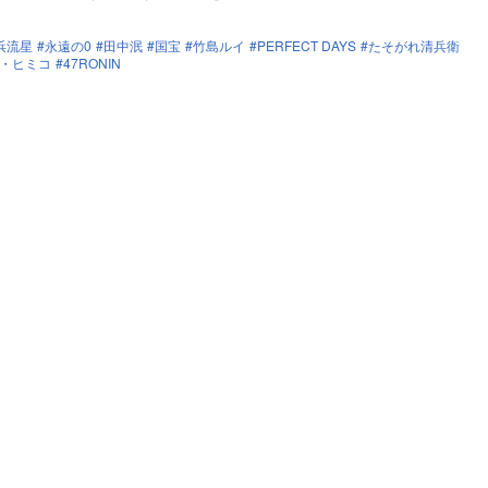
浜流星
永遠の0
田中泯
国宝
竹島ルイ
PERFECT DAYS
たそがれ清兵衛
・ヒミコ
47RONIN