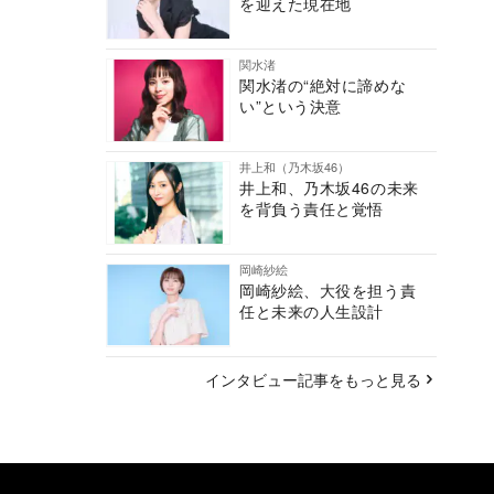
を迎えた現在地
関水渚
関水渚の“絶対に諦めな
い”という決意
井上和（乃木坂46）
井上和、乃木坂46の未来
を背負う責任と覚悟
岡崎紗絵
岡崎紗絵、大役を担う責
任と未来の人生設計
インタビュー記事をもっと見る