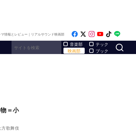
Like on Facebook
Follow on x
Follow on Inst
Follow on Y
Follow on
Follo
ラマ情報とレビュー｜リアルサウンド映画部
サ
音楽部
テック
映画部
ブック
け物＝小
上方歌舞伎