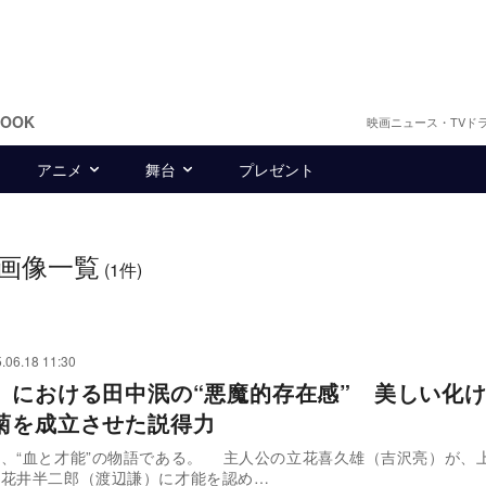
BOOK
映画ニュース・TVド
アニメ
舞台
プレゼント
画像一覧
(1件)
.06.18 11:30
』における田中泯の“悪魔的存在感” 美しい化
菊を成立させた説得力
、“血と才能”の物語である。 主人公の立花喜久雄（吉沢亮）が、
ー花井半二郎（渡辺謙）に才能を認め…