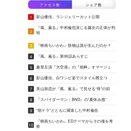
アクセス数
シェア数
影山優佳、ランジェリーカット公開
『風、薫る』中村倫也演じる藤次の正体が判
明
『映画ちいかわ』怪物は誰が生んだのか？
『風、薫る』第95話あらすじ
趣里主演『大空港』の『相棒』オマージュ
影山優佳、白ワンピ姿でスタイル際立つ
美山加恋が『風、薫る』で見せる“母”の顔
『スパイダーマン：BND』の“夏休み感”
“朝ドラ”とともに躍進した中村倫也
『映画ちいかわ』EDテーマからその後を考
察