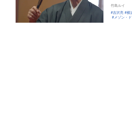
竹島ルイ
吉沢亮
横
メゾン・ド