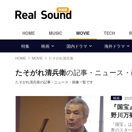
HOME
MUSIC
MOVIE
TECH
特集
映画
国内ドラマ
海外ドラマ
HOME
MOVIE
たそがれ清兵衛
の記事・ニュース・
たそがれ清兵衛
たそがれ清兵衛の記事・ニュース・画像一覧です
2025
映画
『国宝
野川万
『国宝』は
界のスタ