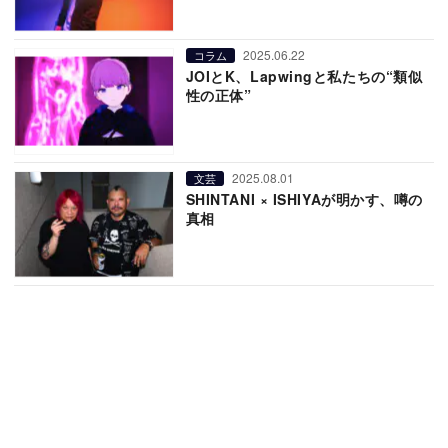
2025.06.22
コラム
JOIとK、Lapwingと私たちの“類似
性の正体”
2025.08.01
文芸
SHINTANI × ISHIYAが明かす、噂の
真相