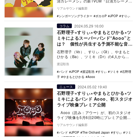
清カレーメシ』の新TVCM『日清カレーメシ
夢中に食おうぜ 篇』で『カレーメシ』バー
リアルサウンド編集部
ジョン…
シンガーソングライター
ボカロP
JPOP
すりぃ
2024.05.29 16:00
コラム
石野理子×すりぃ×やまもとひかる×ツ
ミキによるスーパーバンド“Aooo”と
は？ 個性が共生する予測不能な音楽
性
石野理子（Vo）、すりぃ（Gt）、やまもと
ひかる（Ba）、ツミキ（Dr）の4人からな
るAooo。異なる分野で活躍するトップアー
渡辺彰浩
テ…
バンド
JPOP
渡辺彰浩
すりぃ
ツミキ
石野理
子
やまもとひかる
Aooo
2024.05.02 19:40
ニュース
石野理子×すりぃ×やまもとひかる×ツ
ミキによるバンド Aooo、初スタジオ
ライブ映像プレミア公開
Aooo（読み：アウー）が、初のスタジオ
ライブ映像を5月6日20時にプレミア公開す
る。 Aooo - 『Live a…
リアルサウンド編集部
バンド
JPOP
The Orchard Japan
すりぃ
ツミ