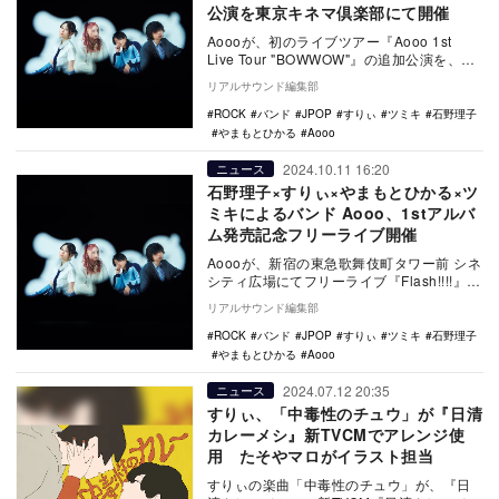
公演を東京キネマ倶楽部にて開催
Aoooが、初のライブツアー『Aooo 1st
Live Tour "BOWWOW"』の追加公演を、
2025年1月31日に東京キ…
リアルサウンド編集部
ROCK
バンド
JPOP
すりぃ
ツミキ
石野理子
やまもとひかる
Aooo
2024.10.11 16:20
ニュース
石野理子×すりぃ×やまもとひかる×ツ
ミキによるバンド Aooo、1stアルバ
ム発売記念フリーライブ開催
Aoooが、新宿の東急歌舞伎町タワー前 シネ
シティ広場にてフリーライブ『Flash!!!!』を
10月18日に開催する。 本公…
リアルサウンド編集部
ROCK
バンド
JPOP
すりぃ
ツミキ
石野理子
やまもとひかる
Aooo
2024.07.12 20:35
ニュース
すりぃ、「中毒性のチュウ」が『日清
カレーメシ』新TVCMでアレンジ使
用 たそやマロがイラスト担当
すりぃの楽曲「中毒性のチュウ」が、『日