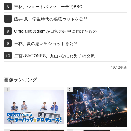
王林、ショートパンツコーデでBBQ
藤井 風、学生時代の秘蔵カットを公開
Official髭男dismが日常の只中に届けたもの
王林、夏の思い出ショットを公開
二宮×SixTONES、丸山×なにわ男子の交流
19:12更新
画像ランキング