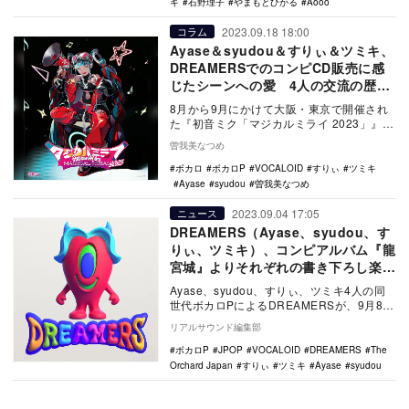
キ
石野理子
やまもとひかる
Aooo
2023.09.18 18:00
コラム
Ayase＆syudou＆すりぃ＆ツミキ、
DREAMERSでのコンピCD販売に感
じたシーンへの愛 4人の交流の歴史
も
8月から9月にかけて大阪・東京で開催され
た『初音ミク「マジカルミライ 2023」』で
特に話題となったのはボカロPチーム
曽我美なつめ
「DREA…
ボカロ
ボカロP
VOCALOID
すりぃ
ツミキ
Ayase
syudou
曽我美なつめ
2023.09.04 17:05
ニュース
DREAMERS（Ayase、syudou、す
りぃ、ツミキ）、コンピアルバム『龍
宮城』よりそれぞれの書き下ろし楽曲
が4曲配信リリース
Ayase、syudou、すりぃ、ツミキ4人の同
世代ボカロPによるDREAMERSが、9月8日
にコンピレーションアルバム『龍宮城…
リアルサウンド編集部
ボカロP
JPOP
VOCALOID
DREAMERS
The
Orchard Japan
すりぃ
ツミキ
Ayase
syudou