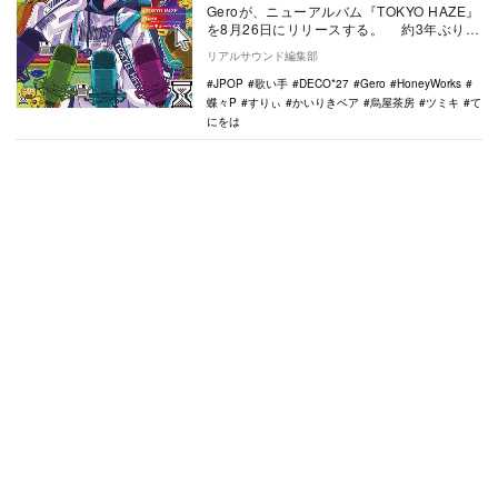
Geroが、ニューアルバム『TOKYO HAZE』
を8月26日にリリースする。 約3年ぶりと
なるオリジナルアルバム『TOKY…
リアルサウンド編集部
JPOP
歌い手
DECO*27
Gero
HoneyWorks
蝶々P
すりぃ
かいりきベア
烏屋茶房
ツミキ
て
にをは