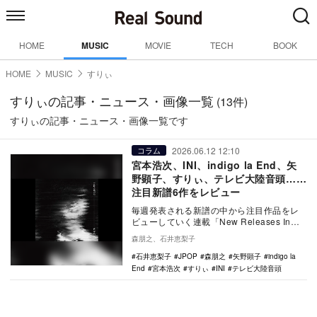
HOME
MUSIC
MOVIE
TECH
BOOK
HOME
MUSIC
すりぃ
すりぃの記事・ニュース・画像一覧
(13件)
すりぃの記事・ニュース・画像一覧です
2026.06.12 12:10
コラム
宮本浩次、INI、indigo la End、矢
野顕子、すりぃ、テレビ大陸音頭……
注目新譜6作をレビュー
毎週発表される新譜の中から注目作品をレ
ビューしていく連載「New Releases In
Focus」。宮本浩次「零地点Bomb…
森朋之、石井恵梨子
石井恵梨子
JPOP
森朋之
矢野顕子
indigo la
End
宮本浩次
すりぃ
INI
テレビ大陸音頭