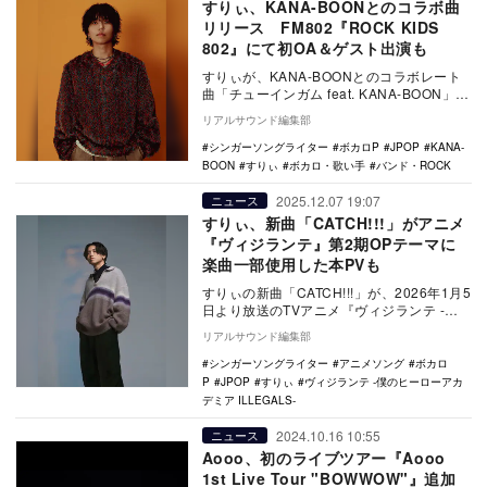
すりぃ、KANA-BOONとのコラボ曲
リリース FM802『ROCK KIDS
802』にて初OA＆ゲスト出演も
すりぃが、KANA-BOONとのコラボレート
曲「チューインガム feat. KANA-BOON」を
6月9日に配信リリース。また、…
リアルサウンド編集部
シンガーソングライター
ボカロP
JPOP
KANA-
BOON
すりぃ
ボカロ・歌い手
バンド・ROCK
2025.12.07 19:07
ニュース
すりぃ、新曲「CATCH!!!」がアニメ
『ヴィジランテ』第2期OPテーマに
楽曲一部使用した本PVも
すりぃの新曲「CATCH!!!」が、2026年1月5
日より放送のTVアニメ『ヴィジランテ -僕
のヒーローアカデミア ILLEGA…
リアルサウンド編集部
シンガーソングライター
アニメソング
ボカロ
P
JPOP
すりぃ
ヴィジランテ -僕のヒーローアカ
デミア ILLEGALS-
2024.10.16 10:55
ニュース
Aooo、初のライブツアー『Aooo
1st Live Tour "BOWWOW"』追加