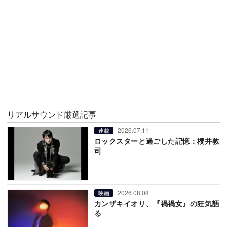
リアルサウンド厳選記事
2026.07.11
連載
ロックスターと過ごした記憶：櫻井敦
司
2026.08.08
映画
カンザキイオリ、『禍禍女』の狂気語
る