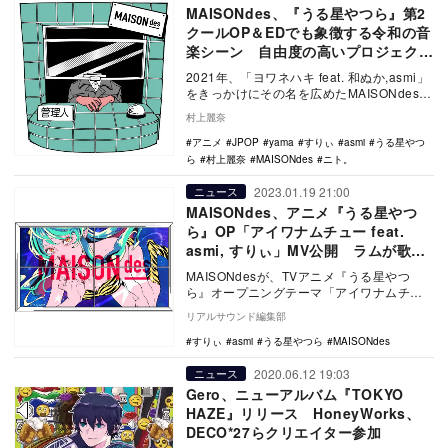
MAISONdes、『うる星やつら』第2
クールOP＆EDでも象徴する令和の音
楽シーン 自由度の高いプロジェクト
の強み
2021年、「ヨワネハキ feat. 和ぬか,asmi」
をきっかけにその名を広めたMAISONdes。
【102】 ヨワネハキ…
村上麗奈
アニメ
JPOP
yama
すりぃ
asmi
うる星やつ
ら
村上麗奈
MAISONdes
ニト。
2023.01.19 21:00
ニュース
MAISONdes、アニメ『うる星やつ
ら』OP「アイワナムチュー feat.
asmi, すりぃ」MV公開 ラムが歌っ
ているような演出に
MAISONdesが、TVアニメ『うる星やつ
ら』オープニングテーマ「アイワナムチュ
ー feat. asmi, すりぃ」のMVを公…
リアルサウンド編集部
すりぃ
asmi
うる星やつら
MAISONdes
2020.06.12 19:03
ニュース
Gero、ニューアルバム『TOKYO
HAZE』リリース HoneyWorks、
DECO*27らクリエイター参加