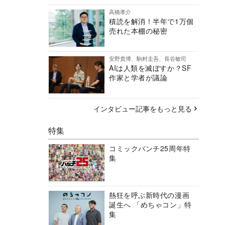
高橋孝介
積読を解消！半年で1万個
売れた本棚の秘密
安野貴博、駒村圭吾、長谷敏司
AIは人類を滅ぼすか？SF
作家と学者が議論
インタビュー記事をもっと見る
特集
コミックバンチ25周年特
集
熱狂を呼ぶ新時代の漫画
誕生へ 「めちゃコン」特
集