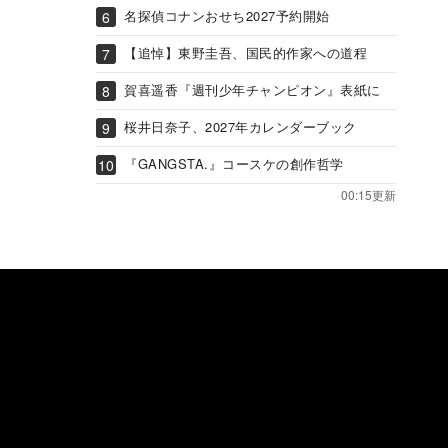
名探偵コナンおせち2027予約開始
【追悼】東野圭吾、国民的作家への道程
賀喜遥香『週刊少年チャンピオン』表紙に
桜井日奈子、2027年カレンダーブック
『GANGSTA.』コースケの創作哲学
00:15更新