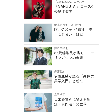
『GANGSTA.』コースケ
『GANGSTA.』コースケ
の創作哲学
伊藤比呂美、阿川佐和子
阿川佐和子×伊藤比呂美
「女じまい」対談
井戸本幹也
27歳編集長が描くミステ
リマガジンの未来
伊藤亜紗
伊藤亜紗が語る『身体の
美学入門』と感性
真門浩平
日常を驚きに変える新
鋭・真門浩平の世界