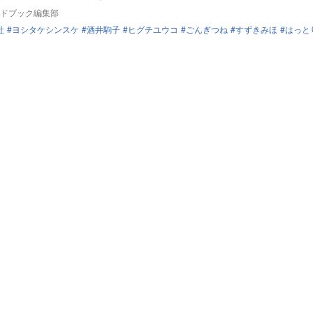
ドブック編集部
社
ヨシタケシンスケ
酒井駒子
ヒグチユウコ
ごんぎつね
すずきみほ
はっと