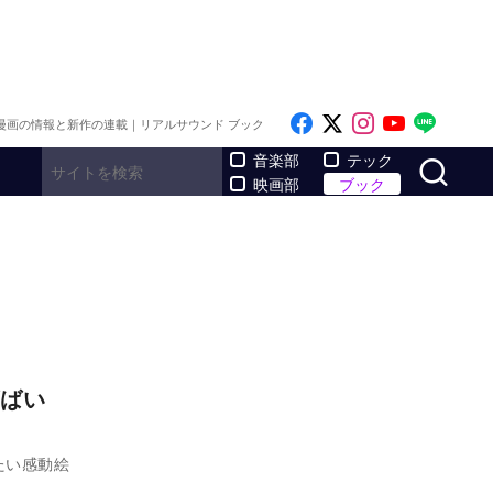
Like on Facebook
Follow on x
Follow on I
Follow o
Follo
漫画の情報と新作の連載｜リアルサウンド ブック
サ
音楽部
テック
映画部
ブック
ばい
たい感動絵