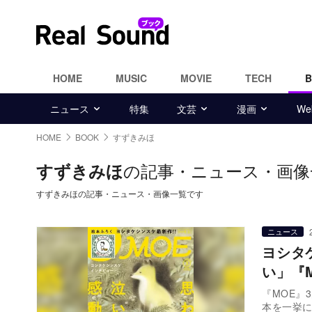
HOME
MUSIC
MOVIE
TECH
ニュース
特集
文芸
漫画
W
HOME
BOOK
すずきみほ
の記事・ニュース・画像
すずきみほ
すずきみほの記事・ニュース・画像一覧です
ニュース
ヨシタ
い」『
『MOE』
本を一挙