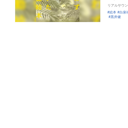
リアルサウン
絵本
白泉
黒井健