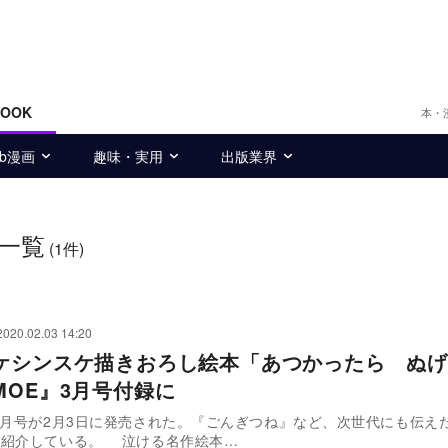
BOOK
本・
eb漫画
趣味・実用
出版業界
一覧
(1件)
2020.02.03 14:20
ケシンスケ描きおろし絵本「あつかったら ぬげ
MOE』3月号付録に
3月号が2月3日に発売された。『ごんぎつね』など、次世代にも伝え
に紹介している。 泣ける名作絵本…