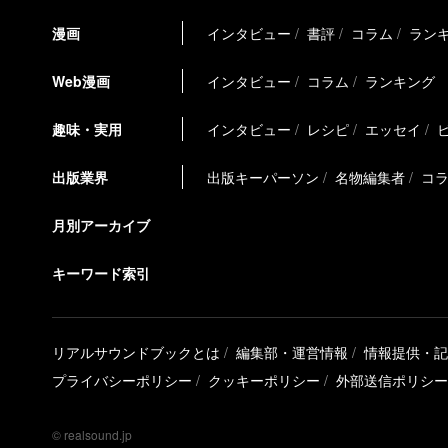
漫画
インタビュー
書評
コラム
ラン
Web漫画
インタビュー
コラム
ランキング
趣味・実用
インタビュー
レシピ
エッセイ
出版業界
出版キーパーソン
名物編集者
コ
月別アーカイブ
キーワード索引
リアルサウンドブックとは
編集部・運営情報
情報提供・記
プライバシーポリシー
クッキーポリシー
外部送信ポリシー
© realsound.jp