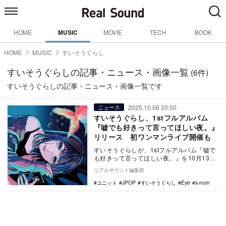
HOME
MUSIC
MOVIE
TECH
BOOK
HOME
MUSIC
すいそうぐらし
すいそうぐらしの記事・ニュース・画像一覧
(6件)
すいそうぐらしの記事・ニュース・画像一覧です
2025.10.06 20:00
ニュース
すいそうぐらし、1stフルアルバム
『嘘でも好きって言ってほしい夜。』
リリース 初ワンマンライブ開催も
すいそうぐらしが、1stフルアルバム『嘘で
も好きって言ってほしい夜。』を10月13日
にCDリリース、10月14日に配信リリース
リアルサウンド編集部
す…
ユニット
JPOP
すいそうぐらし
Eye
s-num