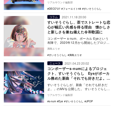
ト」に決定。作詞曲は、サウンドプロデュ
リアルサウンド編集部
ーサーのD…
DECO*27
フォーエイト48
すいそうぐらし
2021.11.18 20:00
コラム
すいそうぐらし、歪でストレートな恋
心が幅広い共感を得る理由 懐かしさ
と新しさを兼ね備えた令和歌謡に
コンポーザー s-num、ボーカル Eyeという
布陣で、2020年12月から開始したプロジェ
クト、すいそうぐらし。「令和歌謡」を…
満島エリオ
すいそうぐらし
満島エリオ
2021.04.23 20:02
ニュース
コンポーザーs-numによるプロジェ
クト、すいそうぐらし Eyeがボーカ
ル務めた新曲「それでも好きだよ。」
MV公開
すいそうぐらしが、新曲「それでも好きだ
よ。」のMVを公開した。 すいそうぐらし
「それでも好きだよ。」 Official Mus…
リアルサウンド編集部
s-num
Eye
すいそうぐらし
JPOP