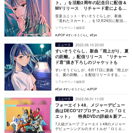
ト。」を活動2周年の記念日に配信＆
MVリリース リチャード君によるア
ートワーク公開も
音楽ユニット・すいそうぐらしが、新曲
「濡れたスカート。」を12月26日に配信リ
リースする。あわせて、同日20時からはMV
リアルサウンド編集部
のプレミ…
JPOP
すいそうぐらし
Eye
2022.06.10 20:00
ニュース
すいそうぐらし、新曲「雨上がり、夏
の距離。」配信リリース “リチャー
ド君"描き下ろしのジャケットも
すいそうぐらしが、6月17日に新曲「雨上が
り、夏の距離。」を配信リリースする。
本楽曲は、“募る想い”を伝えたくても伝えら
リアルサウンド編集部
れ…
Eye
すいそうぐらし
JPOP
2022.06.01 11:05
ニュース
フォーエイト48、メジャーデビュー
曲はDECO*27プロデュースの「ロミ
エット」 特典DVDの詳細＆新アー
写も公開
7人組グループ フォーエイト48のメジャー
デビューシングルのタイトルが「ロミエッ