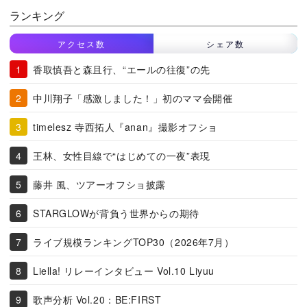
ランキング
アクセス数
シェア数
香取慎吾と森且行、“エールの往復”の先
中川翔子「感激しました！」初のママ会開催
timelesz 寺西拓人『anan』撮影オフショ
王林、女性目線で“はじめての一夜”表現
藤井 風、ツアーオフショ披露
STARGLOWが背負う世界からの期待
ライブ規模ランキングTOP30（2026年7月）
Liella! リレーインタビュー Vol.10 Liyuu
歌声分析 Vol.20：BE:FIRST