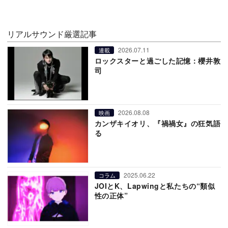
リアルサウンド厳選記事
2026.07.11
連載
ロックスターと過ごした記憶：櫻井敦
司
2026.08.08
映画
カンザキイオリ、『禍禍女』の狂気語
る
2025.06.22
コラム
JOIとK、Lapwingと私たちの“類似
性の正体”