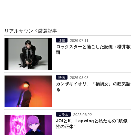
リアルサウンド厳選記事
2026.07.11
連載
ロックスターと過ごした記憶：櫻井敦
司
2026.08.08
映画
カンザキイオリ、『禍禍女』の狂気語
る
2025.06.22
コラム
JOIとK、Lapwingと私たちの“類似
性の正体”