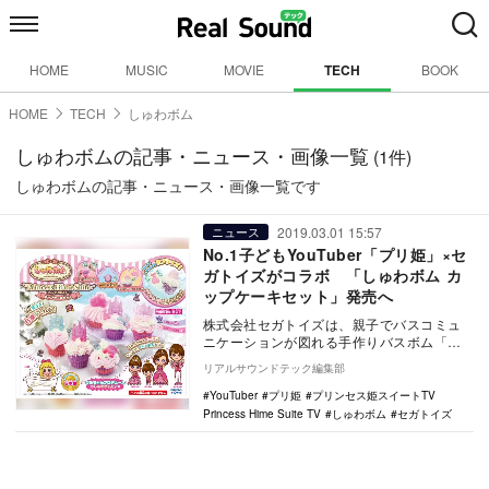
HOME
MUSIC
MOVIE
TECH
BOOK
HOME
TECH
しゅわボム
しゅわボムの記事・ニュース・画像一覧
(1件)
しゅわボムの記事・ニュース・画像一覧です
2019.03.01 15:57
ニュース
No.1子どもYouTuber「プリ姫」×セ
ガトイズがコラボ 「しゅわボム カ
ップケーキセット」発売へ
株式会社セガトイズは、親子でバスコミュ
ニケーションが図れる手作りバスボム「し
ゅわボム」から、大人気YouTuber「プリン
リアルサウンドテック編集部
セス姫…
YouTuber
プリ姫
プリンセス姫スイートTV
Princess Hime Suite TV
しゅわボム
セガトイズ