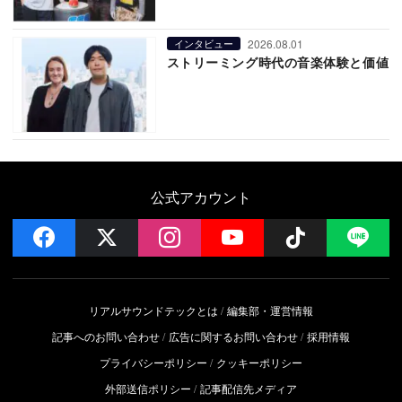
2026.08.01
インタビュー
ストリーミング時代の音楽体験と価値
公式アカウント
facebook
x
instagram
YouTube
Follow on 
LI
リアルサウンドテックとは
編集部・運営情報
記事へのお問い合わせ
広告に関するお問い合わせ
採用情報
プライバシーポリシー
クッキーポリシー
外部送信ポリシー
記事配信先メディア