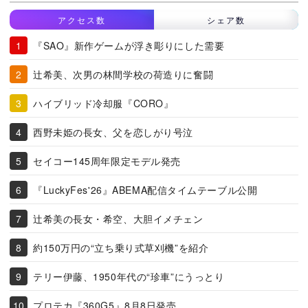
アクセス数
シェア数
『SAO』新作ゲームが浮き彫りにした需要
辻希美、次男の林間学校の荷造りに奮闘
ハイブリッド冷却服『CORO』
西野未姫の長女、父を恋しがり号泣
セイコー145周年限定モデル発売
『LuckyFes'26』ABEMA配信タイムテーブル公開
辻希美の長女・希空、大胆イメチェン
約150万円の“立ち乗り式草刈機”を紹介
テリー伊藤、1950年代の“珍車”にうっとり
プロテカ『360G5』8月8日発売