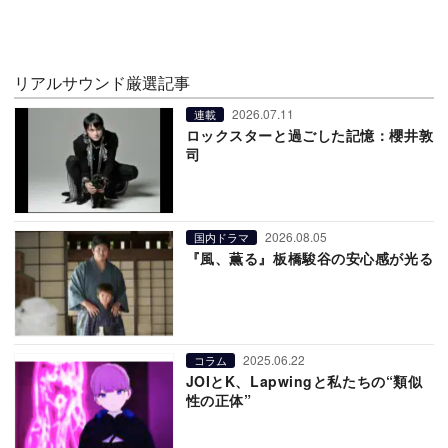
リアルサウンド厳選記事
2026.07.11
連載
ロックスターと過ごした記憶：櫻井敦
司
2026.08.05
国内ドラマ
『風、薫る』板橋駿谷の安心感が光る
2025.06.22
コラム
JOIとK、Lapwingと私たちの“類似
性の正体”