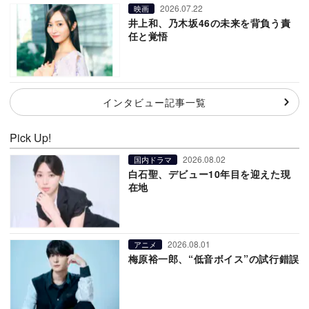
2026.07.22
映画
井上和、乃木坂46の未来を背負う責
任と覚悟
インタビュー記事一覧
Pick Up!
2026.08.02
国内ドラマ
白石聖、デビュー10年目を迎えた現
在地
2026.08.01
アニメ
梅原裕一郎、“低音ボイス”の試行錯誤