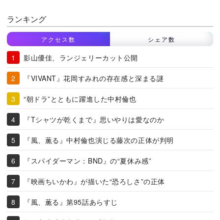
ランキング
アクセス数
シェア数
影山優佳、ランジェリーカット公開
『VIVANT』花岡すみれの存在感と深まる謎
“朝ドラ”とともに躍進した中村倫也
『Tシャツが乾くまで』思いやりは愛なのか
『風、薫る』中村倫也演じる藤次の正体が判明
『スパイダーマン：BND』の“夏休み感”
『映画ちいかわ』が描いた“恐ろしさ”の正体
『風、薫る』第95話あらすじ