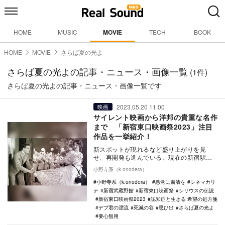
HOME
MUSIC
MOVIE
TECH
BOOK
HOME
MOVIE
さらば夏の光よ
さらば夏の光よの記事・ニュース・画像一覧
(1件)
さらば夏の光よの記事・ニュース・画像一覧です
2023.05.20 11:00
映画
サイレント映画から洋邦の貴重な名作
まで 「新宿東口映画祭2023」注目
作品を一挙紹介！
新スポットが現れるなど盛り上がりを見
せ、再開発も進んでいる、現在の新宿駅周
辺。そんな駅の東口のすぐ近くには、大正
小野寺系（k.onodera）
時代から営まれ、…
小野寺系（k.onodera）
悪党に粛清を
シネマカリ
テ
新宿武蔵野館
新宿東口映画祭
シリウスの伝説
新宿東口映画祭2023
認知症と生きる 希望の処方箋
デブ君の漂流
死滅の谷
思ひ出
さらば夏の光よ
要心無用