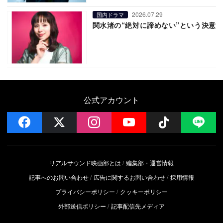
2026.07.29
国内ドラマ
関水渚の“絶対に諦めない”という決意
公式アカウント
facebook
x
instagram
YouTube
Follow on 
LI
リアルサウンド映画部とは
編集部・運営情報
記事へのお問い合わせ
広告に関するお問い合わせ
採用情報
プライバシーポリシー
クッキーポリシー
外部送信ポリシー
記事配信先メディア