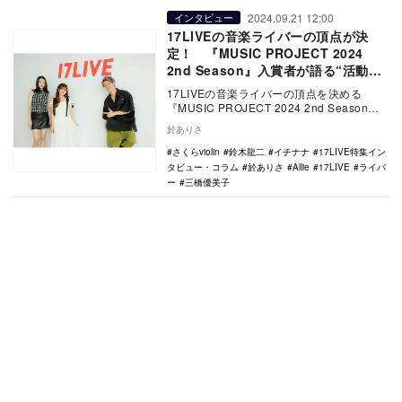
2024.09.21 12:00
インタビュー
17LIVEの音楽ライバーの頂点が決
定！ 『MUSIC PROJECT 2024
2nd Season』入賞者が語る“活動の
軌跡”
17LIVEの音楽ライバーの頂点を決める
『MUSIC PROJECT 2024 2nd Season』
（※）にて、ランキング上位…
於ありさ
さくらviolin
鈴木龍二
イチナナ
17LIVE特集イン
タビュー・コラム
於ありさ
Allie
17LIVE
ライバ
ー
三橋優美子