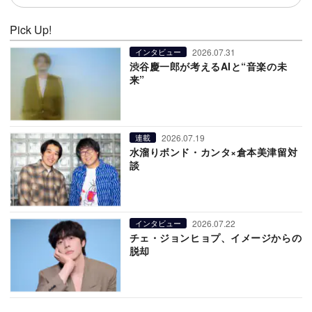
Pick Up!
2026.07.31
インタビュー
渋谷慶一郎が考えるAIと“音楽の未
来”
2026.07.19
連載
水溜りボンド・カンタ×倉本美津留対
談
2026.07.22
インタビュー
チェ・ジョンヒョプ、イメージからの
脱却