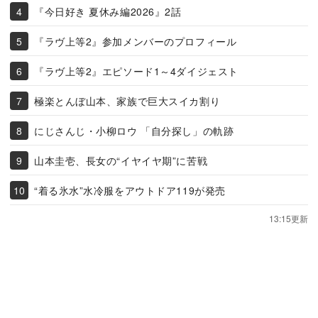
『今日好き 夏休み編2026』2話
『ラヴ上等2』参加メンバーのプロフィール
『ラヴ上等2』エピソード1～4ダイジェスト
極楽とんぼ山本、家族で巨大スイカ割り
にじさんじ・小柳ロウ 「自分探し」の軌跡
山本圭壱、長女の“イヤイヤ期”に苦戦
“着る氷水”水冷服をアウトドア119が発売
13:15更新