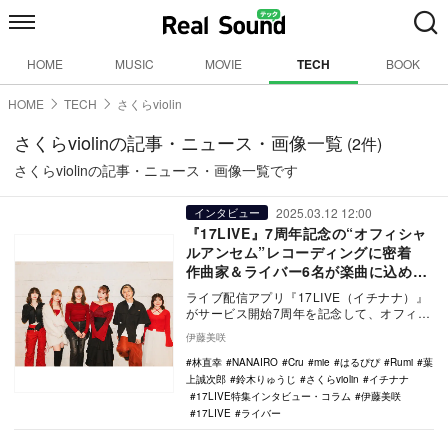
HOME
MUSIC
MOVIE
TECH
BOOK
HOME
TECH
さくらviolin
さくらviolinの記事・ニュース・画像一覧
(2件)
さくらviolinの記事・ニュース・画像一覧です
2025.03.12 12:00
インタビュー
『17LIVE』7周年記念の“オフィシャ
ルアンセム”レコーディングに密着
作曲家＆ライバー6名が楽曲に込めた
想いとは？
ライブ配信アプリ『17LIVE（イチナナ）』
がサービス開始7周年を記念して、オフィシ
ャルアンセムソング「NANAIRO」を制作
伊藤美咲
し…
林直幸
NANAIRO
Cru
mie
はるぴぴ
Rumi
葉
上誠次郎
鈴木りゅうじ
さくらviolin
イチナナ
17LIVE特集インタビュー・コラム
伊藤美咲
17LIVE
ライバー