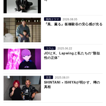
2026.08.05
国内ドラマ
『風、薫る』板橋駿谷の安心感が光る
2025.06.22
コラム
JOIとK、Lapwingと私たちの“類似
性の正体”
2025.08.01
文芸
SHINTANI × ISHIYAが明かす、噂の
真相