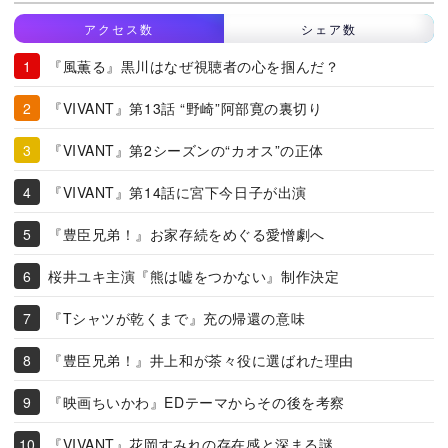
アクセス数
シェア数
『風薫る』黒川はなぜ視聴者の心を掴んだ？
『VIVANT』第13話 “野崎”阿部寛の裏切り
『VIVANT』第2シーズンの“カオス”の正体
『VIVANT』第14話に宮下今日子が出演
『豊臣兄弟！』お家存続をめぐる愛憎劇へ
桜井ユキ主演『熊は嘘をつかない』制作決定
『Tシャツが乾くまで』充の帰還の意味
『豊臣兄弟！』井上和が茶々役に選ばれた理由
『映画ちいかわ』EDテーマからその後を考察
『VIVANT』花岡すみれの存在感と深まる謎