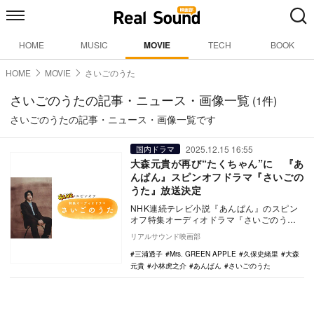
HOME
MUSIC
MOVIE
TECH
BOOK
HOME
MOVIE
さいごのうた
さいごのうたの記事・ニュース・画像一覧
(1件)
さいごのうたの記事・ニュース・画像一覧です
2025.12.15 16:55
国内ドラマ
大森元貴が再び“たくちゃん”に 『あ
んぱん』スピンオフドラマ『さいごの
うた』放送決定
NHK連続テレビ小説『あんぱん』のスピン
オフ特集オーディオドラマ『さいごのう
た』が、NHK-FMにて2026年1月3日22時か
リアルサウンド映画部
ら…
三浦透子
Mrs. GREEN APPLE
久保史緒里
大森
元貴
小林虎之介
あんぱん
さいごのうた