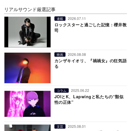
リアルサウンド厳選記事
2026.07.11
連載
ロックスターと過ごした記憶：櫻井敦
司
2026.08.08
映画
カンザキイオリ、『禍禍女』の狂気語
る
2025.06.22
コラム
JOIとK、Lapwingと私たちの“類似
性の正体”
2025.08.01
文芸