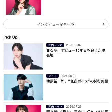
インタビュー記事一覧
Pick Up!
2026.08.02
国内ドラマ
白石聖、デビュー10年目を迎えた現
在地
2026.08.01
アニメ
梅原裕一郎、“低音ボイス”の試行錯誤
2026.07.29
国内ドラマ
関水渚の“絶対に諦めない”という決意