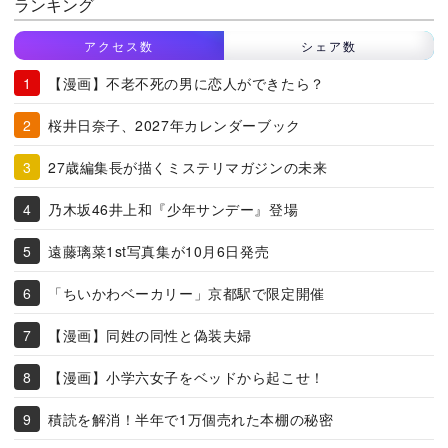
ランキング
アクセス数
シェア数
【漫画】不老不死の男に恋人ができたら？
桜井日奈子、2027年カレンダーブック
27歳編集長が描くミステリマガジンの未来
乃木坂46井上和『少年サンデー』登場
遠藤璃菜1st写真集が10月6日発売
「ちいかわベーカリー」京都駅で限定開催
【漫画】同姓の同性と偽装夫婦
【漫画】小学六女子をベッドから起こせ！
積読を解消！半年で1万個売れた本棚の秘密