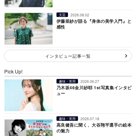
2026.08.02
文芸
伊藤亜紗が語る『身体の美学入門』と
感性
インタビュー記事一覧
Pick Up!
2026.06.27
趣味・実用
乃木坂46金川紗耶 1st写真集インタビ
ュー
2026.07.18
趣味・実用
高良健吾に聞く、大谷翔平選手の絵本
の魅力