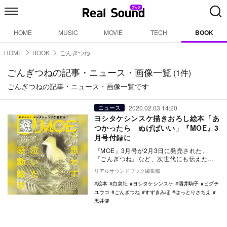
HOME
MUSIC
MOVIE
TECH
BOOK
HOME
BOOK
ごんぎつね
ごんぎつねの記事・ニュース・画像一覧
(1件)
ごんぎつねの記事・ニュース・画像一覧です
2020.02.03 14:20
ニュース
ヨシタケシンスケ描きおろし絵本「あ
つかったら ぬげばいい」『MOE』3
月号付録に
『MOE』3月号が2月3日に発売された。
『ごんぎつね』など、次世代にも伝えたい
感動絵本を一挙に紹介している。 泣ける
リアルサウンドブック編集部
名作絵本…
絵本
白泉社
ヨシタケシンスケ
酒井駒子
ヒグチ
ユウコ
ごんぎつね
すずきみほ
はっとりさちえ
黒井健