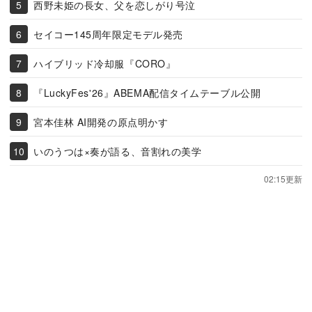
西野未姫の長女、父を恋しがり号泣
セイコー145周年限定モデル発売
ハイブリッド冷却服『CORO』
『LuckyFes'26』ABEMA配信タイムテーブル公開
宮本佳林 AI開発の原点明かす
いのうつは×奏が語る、音割れの美学
02:15更新