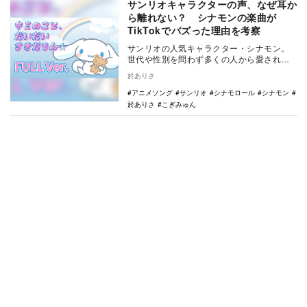
サンリオキャラクターの声、なぜ耳か
ら離れない？ シナモンの楽曲が
TikTokでバズった理由を考察
サンリオの人気キャラクター・シナモン。
世代や性別を問わず多くの人から愛されて
いるシナモンは、2019年に『第32回ジュノ
於ありさ
ン・スー…
アニメソング
サンリオ
シナモロール
シナモン
於ありさ
こぎみゅん