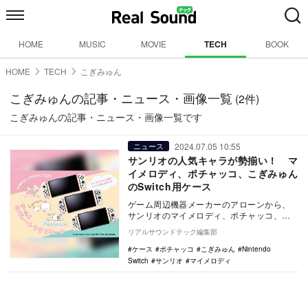
HOME
MUSIC
MOVIE
TECH
BOOK
HOME
TECH
こぎみゅん
こぎみゅんの記事・ニュース・画像一覧
(2件)
こぎみゅんの記事・ニュース・画像一覧です
2024.07.05 10:55
ニュース
サンリオの人気キャラが勢揃い！ マ
イメロディ、ポチャッコ、こぎみゅん
のSwitch用ケース
ゲーム周辺機器メーカーのアローンから、
サンリオのマイメロディ、ポチャッコ、こ
ぎみゅんをあしらった『Nintendo Switch…
リアルサウンドテック編集部
ケース
ポチャッコ
こぎみゅん
Nintendo
Switch
サンリオ
マイメロディ