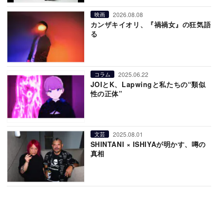
2026.08.08
映画
カンザキイオリ、『禍禍女』の狂気語
る
2025.06.22
コラム
JOIとK、Lapwingと私たちの“類似
性の正体”
2025.08.01
文芸
SHINTANI × ISHIYAが明かす、噂の
真相