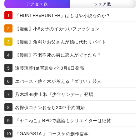
アクセス数
シェア数
『HUNTER×HUNTER』はもはや小説なのか？
【漫画】小6女子のイカついファッション
【漫画】角刈りお父さんが娘に代わりバイト
【漫画】不老不死の男に恋人ができたら？
遠藤璃菜1st写真集が10月6日発売
エバース・佐々木が考える「ダサい」芸人
乃木坂46井上和『少年サンデー』登場
名探偵コナンおせち2027予約開始
『ヤニねこ』BPOで議論もクリエイターは絶賛
『GANGSTA.』コースケの創作哲学