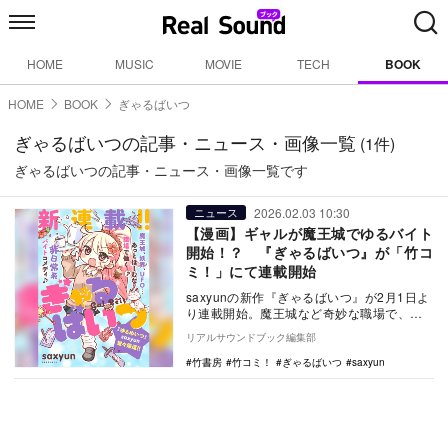
HOME
MUSIC
MOVIE
TECH
BOOK
HOME
BOOK
ぎゃるばいつ
ぎゃるばいつの記事・ニュース・画像一覧
(1件)
ぎゃるばいつの記事・ニュース・画像一覧です
2026.02.03 10:30
ニュース
【漫画】ギャルが魔王城でゆるバイト
開始！？ 『ぎゃるばいつ』が「竹コ
ミ！」にて連載開始
saxyunの新作『ぎゃるばいつ』が2月1日よ
り連載開始。魔王城など奇妙な職場で、ギ
ャルのるなぴが前向きに働く姿を描くお仕
リアルサウンドブック編集部
事コメ…
竹書房
竹コミ！
ぎゃるばいつ
saxyun