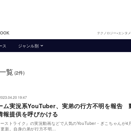
BOOK
テクノロジー×エンタ
ース
ジャンル別
一覧
(2件)
2023.04.20 19:47
ーム実況系YouTuber、実弟の行方不明を報告 
情報提供を呼びかける
ーストライク』の実況動画などで人気のYouTuber・ぎこちゃんが4月
beを更新。自身の弟が行方不明…