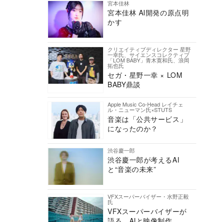
宮本佳林
宮本佳林 AI開発の原点明
かす
クリエイティブディレクター 星野
一幸氏、サイエンスコレクティブ
「LOM BABY」青木寛和氏、浪岡
拓也氏
セガ・星野一幸 × LOM
BABY鼎談
Apple Music Co-Head レイチェ
ル・ニューマン氏×STUTS
音楽は「公共サービス」
になったのか？
渋谷慶一郎
渋谷慶一郎が考えるAI
と“音楽の未来”
VFXスーパーバイザー・水野正毅
氏
VFXスーパーバイザーが
語る、AIと映像制作