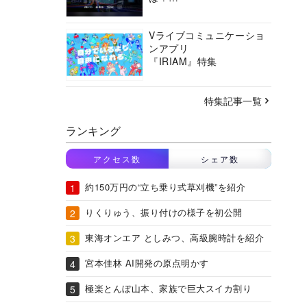
バーチャルシティコンソ
ーシアムの挑戦に迫る
Vライブコミュニケーショ
ンアプリ
『IRIAM』特集
特集記事一覧
ランキング
アクセス数
シェア数
約150万円の“立ち乗り式草刈機”を紹介
りくりゅう、振り付けの様子を初公開
東海オンエア としみつ、高級腕時計を紹介
宮本佳林 AI開発の原点明かす
極楽とんぼ山本、家族で巨大スイカ割り