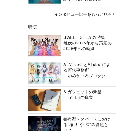
インタビュー記事をもっと見る
特集
SWEET STEADY特集
雌伏の2025年から飛躍の
2026年への軌跡
AI VTuberとVTuberによ
る新鋭事務所
「ゆめかいろプロダクシ
ョン」の挑戦に迫る
AIガジェットの新星・
iFLYTEKの真実
都市型メタバースにおけ
る“権利”や“法”の課題と
は？