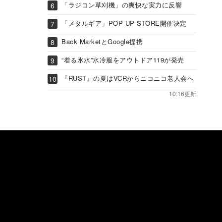
「ラジコン草刈機」の爽快な実力に反響
「メタルギア」POP UP STORE開催決定
Back MarketとGoogle提携
“着る氷水”水冷服をアウトドア119が発売
『RUST』の夏はVCRからニコニコ老人会へ
10:16更新