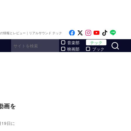
Like on Facebook
Follow on x
Follow on Inst
Follow on Y
Follow on
Follo
メの情報とレビュー｜リアルサウンド テック
サ
音楽部
テック
映画部
ブック
動画を
19日に