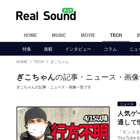
HOME
MUSIC
MOVIE
TECH
特集
連載
インタビュー
コラム
ニュ
HOME
TECH
ぎこちゃん
の記事・ニュース・画像
ぎこちゃん
ぎこちゃんの記事・ニュース・画像一覧です
ニュース
人気ゲ
通して
『モンスタ
YouTu