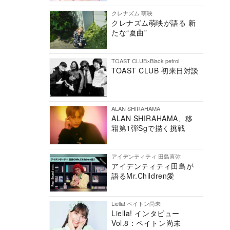
クレナズム 萌映
クレナズム萌映が語る 新
たな“夏曲”
TOAST CLUB×Black petrol
TOAST CLUB 初来日対談
ALAN SHIRAHAMA
ALAN SHIRAHAMA、移
籍第1弾Sgで描く挑戦
アイデンティティ 田島直弥
アイデンティティ田島が
語るMr.Children愛
Liella! ペイトン尚未
Liella! インタビュー
Vol.8：ペイトン尚未