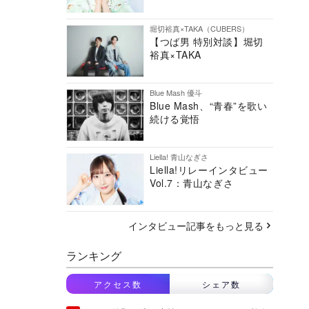
堀切裕真×TAKA（CUBERS）
【つば男 特別対談】堀切
裕真×TAKA
Blue Mash 優斗
Blue Mash、“青春”を歌い
続ける覚悟
Liella! 青山なぎさ
Liella!リレーインタビュー
Vol.7：青山なぎさ
インタビュー記事をもっと見る
ランキング
アクセス数
シェア数