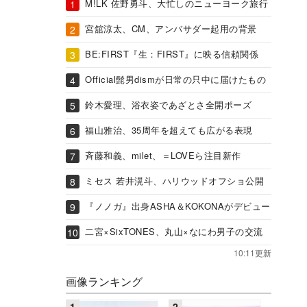
M!LK 佐野勇斗、大忙しのニューヨーク旅行
宮舘涼太、CM、アンバサダー起用の背景
BE:FIRST『生：FIRST』に映る信頼関係
Official髭男dismが日常の只中に届けたもの
鈴木愛理、浴衣姿であざとさ全開ポーズ
福山雅治、35周年を超えても広がる表現
斉藤和義、milet、＝LOVEら注目新作
ミセス 若井滉斗、ハリウッドオフショ公開
『ノノガ』出身ASHA＆KOKONAがデビュー
二宮×SixTONES、丸山×なにわ男子の交流
10:11更新
画像ランキング