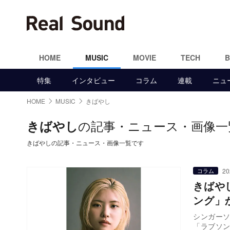
HOME
MUSIC
MOVIE
TECH
特集
インタビュー
コラム
連載
ニュ
HOME
MUSIC
きばやし
の記事・ニュース・画像一
きばやし
きばやしの記事・ニュース・画像一覧です
20
コラム
きばや
ング」
シンガーソ
「ラブソ