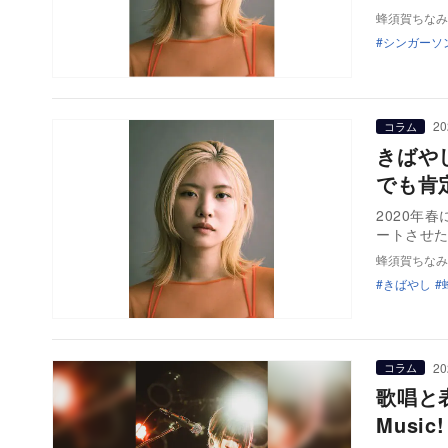
蜂須賀ちなみ
シンガーソ
20
コラム
きばや
でも肯
2020年
ートさせた
蜂須賀ちなみ
きばやし
20
コラム
歌唱と
Music