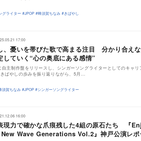
ングライター
JPOP
蜂須賀ちなみ
きばやし
25.05.21 17:00
し、憂いを帯びた歌で高まる注目 分かり合えな
定していく“心の奥底にある感情”
春に自主制作盤をリリースし、シンガーソングライターとしてのキャリ
きばやしの歩みを振り返りながら、5月…
蜂須賀ちなみ
JPOP
シンガーソングライター
21.12.06 16:00
表現力で確かな爪痕残した4組の原石たち 『Enj
! New Wave Generations Vol.2』神戸公演レ