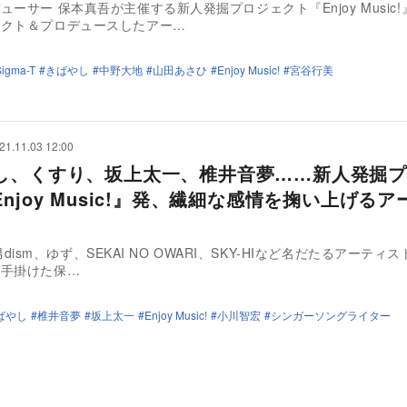
ューサー 保本真吾が主催する新人発掘プロジェクト『Enjoy Music
レクト＆プロデュースしたアー…
Sigma-T
きばやし
中野大地
山田あさひ
Enjoy Music!
宮谷行美
21.11.03 12:00
し、くすり、坂上太一、椎井音夢……新人発掘プ
njoy Music!』発、繊細な感情を掬い上げるア
al髭男dism、ゆず、SEKAI NO OWARI、SKY-HIなど名だたるアーティ
を手掛けた保…
ばやし
椎井音夢
坂上太一
Enjoy Music!
小川智宏
シンガーソングライター