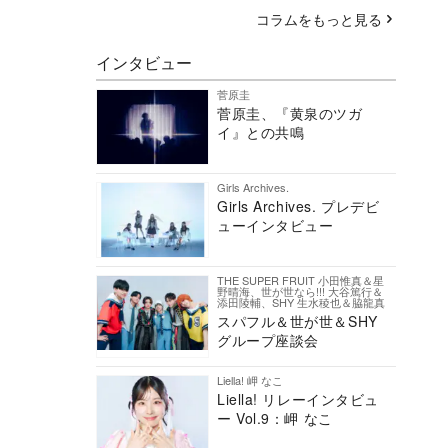
コラムをもっと見る
インタビュー
菅原圭
菅原圭、『黄泉のツガ
イ』との共鳴
Girls Archives.
Girls Archives. プレデビ
ューインタビュー
THE SUPER FRUIT 小田惟真＆星
野晴海、世が世なら!!! 大谷篤行＆
添田陵輔、SHY 生水稜也＆脇龍真
スパフル＆世が世＆SHY
グループ座談会
Liella! 岬 なこ
Liella! リレーインタビュ
ー Vol.9：岬 なこ