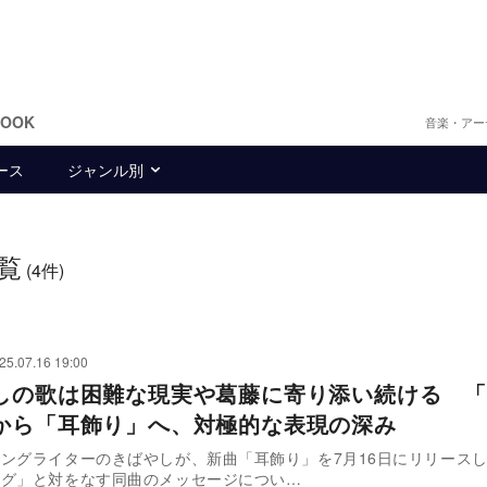
BOOK
音楽・アー
ース
ジャンル別
覧
(4件)
25.07.16 19:00
しの歌は困難な現実や葛藤に寄り添い続ける 「
から「耳飾り」へ、対極的な表現の深み
ングライターのきばやしが、新曲「耳飾り」を7月16日にリリース
ング」と対をなす同曲のメッセージについ…