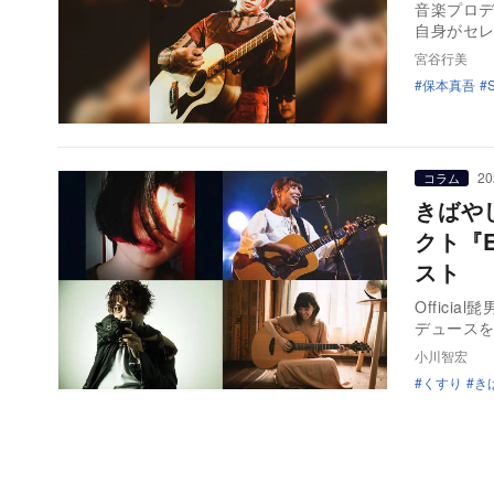
音楽プロデ
自身がセ
宮谷行美
保本真吾
20
コラム
きばや
クト『E
スト
Offici
デュース
小川智宏
くすり
き