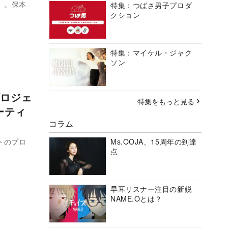
!』。保本
特集：つばさ男子プロダ
クション
特集：マイケル・ジャク
ソン
ロジェ
特集をもっと見る
ーティ
コラム
ストのプロ
Ms.OOJA、15周年の到達
点
早耳リスナー注目の新鋭
NAME.Oとは？