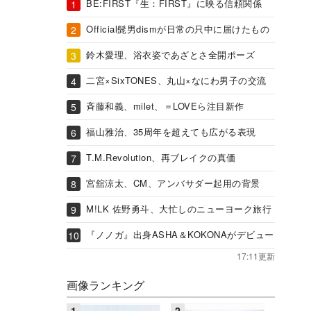
BE:FIRST『生：FIRST』に映る信頼関係
Official髭男dismが日常の只中に届けたもの
鈴木愛理、浴衣姿であざとさ全開ポーズ
二宮×SixTONES、丸山×なにわ男子の交流
斉藤和義、milet、＝LOVEら注目新作
福山雅治、35周年を超えても広がる表現
T.M.Revolution、再ブレイクの真価
宮舘涼太、CM、アンバサダー起用の背景
M!LK 佐野勇斗、大忙しのニューヨーク旅行
『ノノガ』出身ASHA＆KOKONAがデビュー
17:11更新
画像ランキング