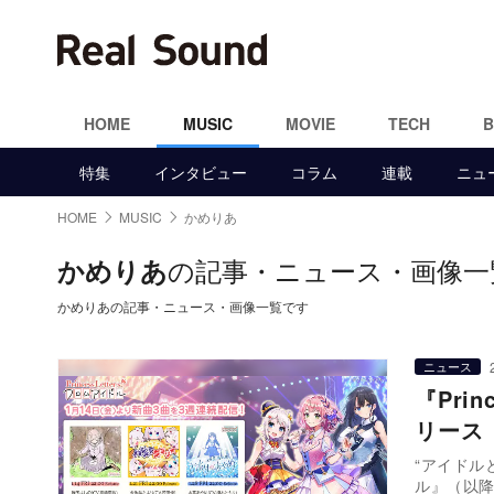
HOME
MUSIC
MOVIE
TECH
特集
インタビュー
コラム
連載
ニュ
HOME
MUSIC
かめりあ
の記事・ニュース・画像一
かめりあ
かめりあの記事・ニュース・画像一覧です
ニュース
『Pri
リース 
“アイドルと
ル』（以