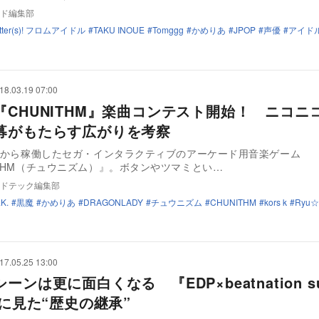
ド編集部
Letter(s)! フロムアイドル
TAKU INOUE
Tomggg
かめりあ
JPOP
声優
アイド
18.03.19 07:00
『CHUNITHM』楽曲コンテスト開始！ ニコニ
募がもたらす広がりを考察
7月から稼働したセガ・インタラクティブのアーケード用音楽ゲーム
ITHM（チュウニズム）』。ボタンやツマミとい…
ドテック編集部
.K.
黒魔
かめりあ
DRAGONLADY
チュウニズム
CHUNITHM
kors k
Ryu☆
17.05.25 13:00
ーンは更に面白くなる 『EDP×beatnation su
』に見た“歴史の継承”