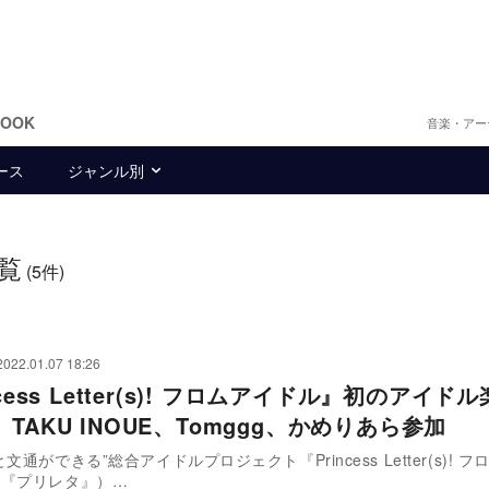
BOOK
音楽・アー
ース
ジャンル別
覧
(5件)
2022.01.07 18:26
ncess Letter(s)! フロムアイドル』初のアイド
TAKU INOUE、Tomggg、かめりあら参加
文通ができる”総合アイドルプロジェクト『Princess Letter(s)! 
降『プリレタ』）…