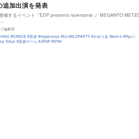
oの追加出演を発表
催するイベント『EDP presents ravemania ／ MEGANTO METE
P…
ド編集部
CHNO
DANCE
音楽
HyperJuice
DJ WILDPARTY
かめりあ
kors k
Ryu☆
ory Tokyo
音楽ゲーム
JPOP
DTM