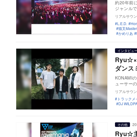
約20年前
ジャンル
リアルサウン
L.E.D.
Ho
猫叉Master
かめりあ
インタビュ
Ryu☆
ダンス
KONAM
ューサーの
リアルサウン
トラックメ
DJ WILDP
20
その他
Ryu☆