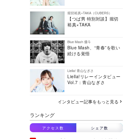
堀切裕真×TAKA（CUBERS）
【つば男 特別対談】堀切
裕真×TAKA
Blue Mash 優斗
Blue Mash、“青春”を歌い
続ける覚悟
Liella! 青山なぎさ
Liella!リレーインタビュー
Vol.7：青山なぎさ
インタビュー記事をもっと見る
ランキング
アクセス数
シェア数