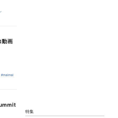
ル
コ動画
maimai
mmit
特集