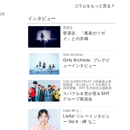
コラムをもっと見る
OR
インタビュー
菅原圭
菅原圭、『黄泉のツガ
イ』との共鳴
Girls Archives.
Girls Archives. プレデビ
ューインタビュー
THE SUPER FRUIT 小田惟真＆星
野晴海、世が世なら!!! 大谷篤行＆
添田陵輔、SHY 生水稜也＆脇龍真
スパフル＆世が世＆SHY
グループ座談会
Liella! 岬 なこ
Liella! リレーインタビュ
ー Vol.9：岬 なこ