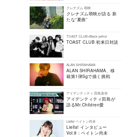
クレナズム 萌映
クレナズム萌映が語る 新
たな“夏曲”
TOAST CLUB×Black petrol
TOAST CLUB 初来日対談
ALAN SHIRAHAMA
ALAN SHIRAHAMA、移
籍第1弾Sgで描く挑戦
アイデンティティ 田島直弥
アイデンティティ田島が
語るMr.Children愛
Liella! ペイトン尚未
Liella! インタビュー
Vol.8：ペイトン尚未