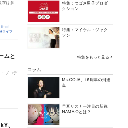
現在は多
特集：つばさ男子プロダ
クション
IImori
特集：マイケル・ジャク
ライブ
ソン
ゲームと
特集をもっと見る
コラム
ー・プロデ
Ms.OOJA、15周年の到達
点
早耳リスナー注目の新鋭
NAME.Oとは？
kY、