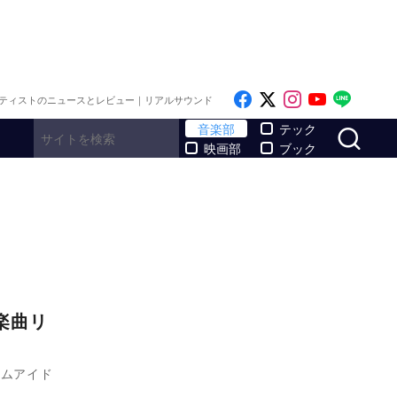
Like on Facebook
Follow on x
Follow on I
Follow o
Follo
ティストのニュースとレビュー｜リアルサウンド
サ
音楽部
テック
映画部
ブック
ル楽曲リ
フロムアイド