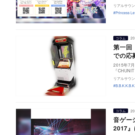
リアルサウン
Princess 
20
コラム
第一回
での応
2015年
『CHUN
リアルサウン
B.B.K.K.B.K
20
コラム
音ゲーシ
2017