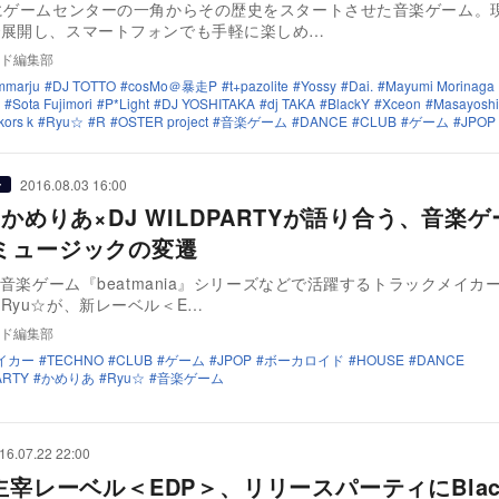
にゲームセンターの一角からその歴史をスタートさせた音楽ゲーム。
で展開し、スマートフォンでも手軽に楽しめ…
ド編集部
mmarju
DJ TOTTO
cosMo＠暴走P
t+pazolite
Yossy
Dai.
Mayumi Morinaga
Sota Fujimori
P*Light
DJ YOSHITAKA
dj TAKA
BlackY
Xceon
Masayoshi 
kors k
Ryu☆
R
OSTER project
音楽ゲーム
DANCE
CLUB
ゲーム
JPOP
2016.08.03 16:00
ー
×かめりあ×DJ WILDPARTYが語り合う、音楽
ミュージックの変遷
Iの音楽ゲーム『beatmania』シリーズなどで活躍するトラックメイカ
Ryu☆が、新レーベル＜E…
ド編集部
イカー
TECHNO
CLUB
ゲーム
JPOP
ボーカロイド
HOUSE
DANCE
ARTY
かめりあ
Ryu☆
音楽ゲーム
16.07.22 22:00
主宰レーベル＜EDP＞、リリースパーティにBlac