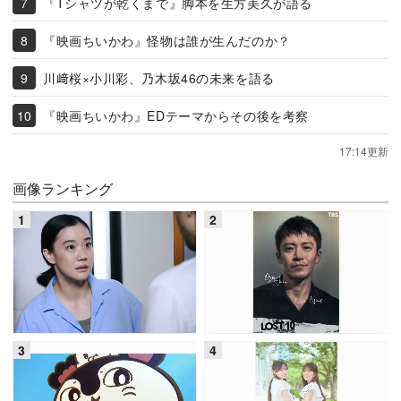
『Tシャツが乾くまで』脚本を生方美久が語る
『映画ちいかわ』怪物は誰が生んだのか？
川﨑桜×小川彩、乃木坂46の未来を語る
『映画ちいかわ』EDテーマからその後を考察
17:14更新
画像ランキング