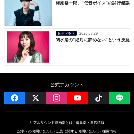
梅原裕一郎、“低音ボイス”の試行錯誤
2026.07.29
国内ドラマ
関水渚の“絶対に諦めない”という決意
公式アカウント
facebook
x
instagram
YouTube
Follow on 
LI
リアルサウンド映画部とは
編集部・運営情報
記事へのお問い合わせ
広告に関するお問い合わせ
採用情報