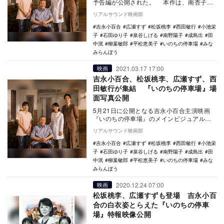
予告編が公開された。 本作は、南杏子の
同名小説を映画化したヒューマンドラマ。
リアルサウンド映画部
今の日本の…
吉永小百合
広瀬すず
松坂桃李
西田敏行
小池栄
子
石田ゆり子
泉谷しげる
南野陽子
成島出
田
中泯
柳葉敏郎
平松恵美子
いのちの停車場
みな
みらんぼう
2021.03.17 17:00
映画
吉永小百合、松坂桃李、広瀬すず、西
田敏行が集結 『いのちの停車場』場
面写真公開
5月21日に公開となる吉永小百合主演映画
『いのちの停車場』のメインビジュアルと
場面写真が公開された。 本作は、南杏子
リアルサウンド映画部
の同名小…
吉永小百合
広瀬すず
松坂桃李
西田敏行
小池栄
子
石田ゆり子
泉谷しげる
南野陽子
成島出
田
中泯
柳葉敏郎
平松恵美子
いのちの停車場
みな
みらんぼう
2020.12.24 07:00
映画
松坂桃李、広瀬すずも登場 吉永小百
合の白衣姿とらえた『いのちの停車
場』特報映像公開