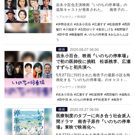
吉永小百合主演映画『いのちの停車場』の
追加キャストが発表された。 南杏子の同
名小説を映画化する本作は、今の日本の長
リアルサウンド映画部
寿社会にお…
伊勢谷友介
吉永小百合
広瀬すず
松坂桃李
西田
敏行
小池栄子
石田ゆり子
泉谷しげる
南野陽子
田中泯
柳葉敏郎
いのちの停車場
みなみらんぼ
う
2020.08.07 06:00
映画
吉永小百合、映画『いのちの停車場』
で初の医師役に挑戦 松坂桃李、広瀬
すずらと初共演へ
5月27日に刊行された南杏子の最新小説を映
画化する『いのちの停車場』のキャストが
発表され、吉永小百合、松坂桃李、広瀬す
リアルサウンド映画部
ず、田中泯…
吉永小百合
広瀬すず
松坂桃李
西田敏行
成島出
田中泯
いのちの停車場
平松恵美子
南杏子
2020.05.27 06:00
映画
医療制度のタブーに向き合う社会派人
間ドラマ 南杏子原作『いのちの停車
場』東映で映画化へ
5月27日に刊行される南杏子の最新小説『い