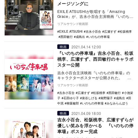
メージソングに
EXILE ATSUSHIが歌唱する「Amazing
Grace」が、吉永小百合主演映画『いのちの
停車場』のオフィシャルイメージ…
リアルサウンド映画部
EXILE ATSUSHI
吉永小百合
広瀬すず
松坂桃李
西田敏行
成島出
いのちの停車場
2021.04.14 12:00
映画
『いのちの停車場』吉永小百合、松坂
桃李、広瀬すず、西田敏行のキャラポ
スター公開
吉永小百合主演映画『いのちの停車場』の
キャラクターポスターが公開された。 本
作は、南杏子の同名小説を映画化したヒュ
リアルサウンド映画部
ーマンドラ…
吉永小百合
広瀬すず
松坂桃李
西田敏行
小池栄
子
石田ゆり子
泉谷しげる
南野陽子
成島出
田
中泯
柳葉敏郎
いのちの停車場
みなみらんぼう
2021.04.09 18:00
映画
吉永小百合、松阪桃李、広瀬すずらが
優しい笑みを浮かべる 『いのちの停
車場』ポスター完成