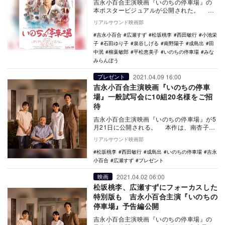
吉永小百合主演映画『いのちの停車場』の
本ポスタービジュアルが公開された。 本
作は、南杏子の同名小説を映画化したヒュ
リアルサウンド映画部
ーマン…
吉永小百合
広瀬すず
松坂桃李
西田敏行
小池栄
子
石田ゆり子
泉谷しげる
南野陽子
成島出
田
中泯
柳葉敏郎
平松恵美子
いのちの停車場
みな
みらんぼう
2021.04.09 16:00
プレゼント
吉永小百合主演映画『いのちの停車
場』一般試写会に10組20名様をご招
待
吉永小百合主演映画『いのちの停車場』が5
月21日に公開される。 本作は、南杏子の
同名小説を、『ソロモンの偽証 前篇・事件
リアルサウンド映画部
／後…
松坂桃李
西田敏行
成島出
いのちの停車場
吉永
小百合
広瀬すず
プレゼント
2021.04.02 06:00
映画
松坂桃李、広瀬すずにフォーカスした
特別版も 吉永小百合主演『いのちの
停車場』予告編公開
吉永小百合主演映画『いのちの停車場』の