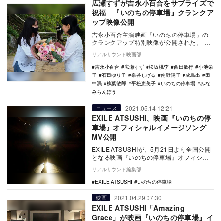
広瀬すずが吉永小百合をサプライズで
祝福 『いのちの停車場』クランクア
ップ映像公開
吉永小百合主演映画『いのちの停車場』の
クランクアップ特別映像が公開された。
本作は、南杏子の同名小説を映画化したヒ
リアルサウンド映画部
ューマンド…
吉永小百合
広瀬すず
松坂桃李
西田敏行
小池栄
子
石田ゆり子
泉谷しげる
南野陽子
成島出
田
中泯
柳葉敏郎
平松恵美子
いのちの停車場
みな
みらんぼう
2021.05.14 12:21
ニュース
EXILE ATSUSHI、映画『いのちの停
車場』オフィシャルイメージソング
MV公開
EXILE ATSUSHIが、5月21日より全国公開
となる映画『いのちの停車場』オフィシャ
ルイメージソング「Amazing Gr…
リアルサウンド編集部
EXILE ATSUSHI
いのちの停車場
2021.04.29 07:30
映画
EXILE ATSUSHI「Amazing
Grace」が映画『いのちの停車場』イ