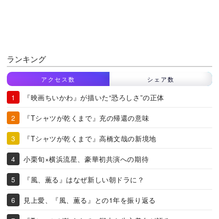
ランキング
アクセス数
シェア数
『映画ちいかわ』が描いた“恐ろしさ”の正体
『Tシャツが乾くまで』充の帰還の意味
『Tシャツが乾くまで』高橋文哉の新境地
小栗旬×横浜流星、豪華初共演への期待
『風、薫る』はなぜ新しい朝ドラに？
見上愛、『風、薫る』との1年を振り返る