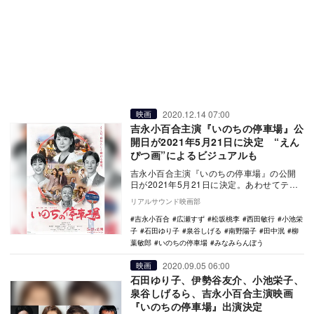
2020.12.14 07:00
映画
吉永小百合主演『いのちの停車場』公
開日が2021年5月21日に決定 “えん
ぴつ画”によるビジュアルも
吉永小百合主演『いのちの停車場』の公開
日が2021年5月21日に決定。あわせてティ
ザービジュアルが公開された。 本作は、
リアルサウンド映画部
…
吉永小百合
広瀬すず
松坂桃李
西田敏行
小池栄
子
石田ゆり子
泉谷しげる
南野陽子
田中泯
柳
葉敏郎
いのちの停車場
みなみらんぼう
2020.09.05 06:00
映画
石田ゆり子、伊勢谷友介、小池栄子、
泉谷しげるら、吉永小百合主演映画
『いのちの停車場』出演決定