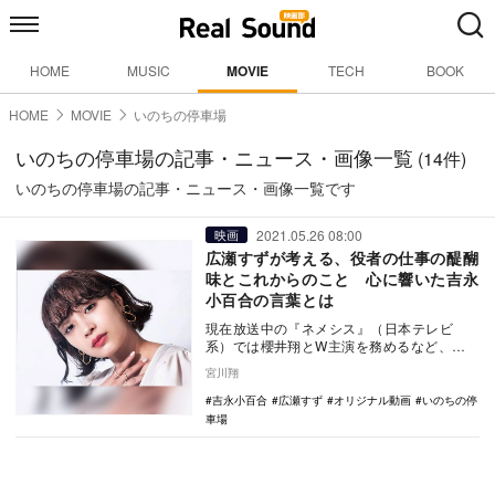
HOME
MUSIC
MOVIE
TECH
BOOK
HOME
MOVIE
いのちの停車場
いのちの停車場の記事・ニュース・画像一覧
(14件)
いのちの停車場の記事・ニュース・画像一覧です
2021.05.26 08:00
映画
広瀬すずが考える、役者の仕事の醍醐
味とこれからのこと 心に響いた吉永
小百合の言葉とは
現在放送中の『ネメシス』（日本テレビ
系）では櫻井翔とW主演を務めるなど、ド
ラマや映画などで大活躍中の広瀬すず。そ
宮川翔
んな広瀬が吉永小…
吉永小百合
広瀬すず
オリジナル動画
いのちの停
車場