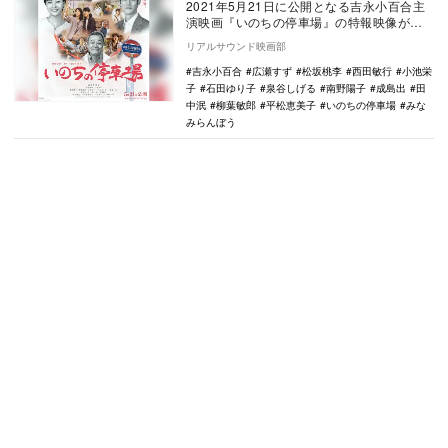
2021年5月21日に公開となる吉永小百合主
演映画『いのちの停車場』の特報映像が公
開された。 本作は、南杏子の同名小説
リアルサウンド映画部
を…
吉永小百合
広瀬すず
松坂桃李
西田敏行
小池栄
子
石田ゆり子
泉谷しげる
南野陽子
成島出
田
中泯
柳葉敏郎
平松恵美子
いのちの停車場
みな
みらんぼう