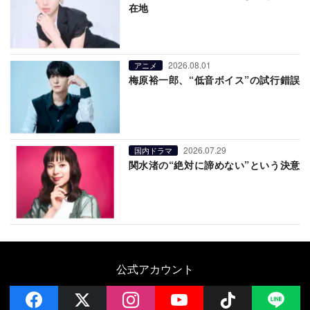
在地
2026.08.01
アニメ
梅原裕一郎、“低音ボイス”の試行錯誤
2026.07.29
国内ドラマ
関水渚の“絶対に諦めない”という決意
公式アカウント
facebook
x
instagram
YouTube
Follow on 
LI