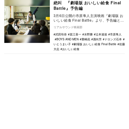
絶叫 『劇場版 おいしい給食 Final
Battle』予告編
3月6日公開の市原隼人主演映画『劇場版 お
いしい給食 Final Battle』より、予告編と場
面写真が公開された。 本作は…
リアルサウンド映画部
武田玲奈
直江喜一
水野勝
辻本達規
市原隼人
BOYS AND MEN
豊嶋花
酒向芳
ドロンズ石本
いとうまい子
劇場版 おいしい給食 Final Battle
佐藤
大志
おいしい給食