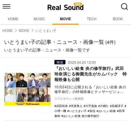
HOME
MUSIC
MOVIE
TECH
BOOK
HOME
MOVIE
いとうまい子
いとうまい子の記事・ニュース・画像一覧
(4件)
いとうまい子の記事・ニュース・画像一覧です
2025.04.24 12:00
映画
『おいしい給食 炎の修学旅行』武田
玲奈演じる御園先生がカムバック 特
報映像も公開
10月24日に公開される『おいしい給食 炎の
修学旅行』の特報映像とティザービジュア
ルが公開され、追加キャストとして、田澤
リアルサウンド映画部
泰粋、栄…
武田玲奈
市原隼人
六平直政
片桐仁
高畑淳子
小堺一機
いとうまい子
栄信
おいしい給食
田澤
泰粋
おいしい給食 炎の修学旅行