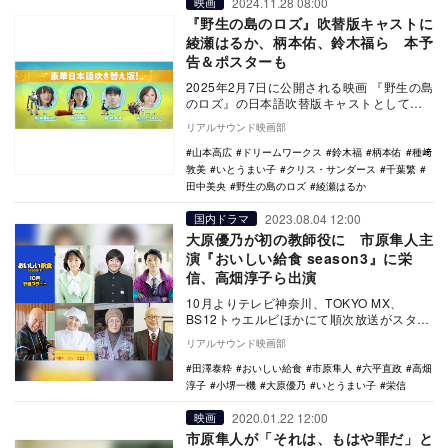
2024.11.28 08:00
映画
『野生の島のロズ』吹替版キャストに
綾瀬はるか、柄本佑、鈴木福ら 本予
告＆ポスターも
2025年2月7日に公開される映画 『野生の島
のロズ』の日本語吹替版キャストとして、
綾瀬はるか、柄本佑、鈴木福、いとうまい
リアルサウンド映画部
子らの…
山本高広
ドリームワークス
鈴木福
柄本佑
種﨑
敦美
いとうまい子
クリス・サンダース
千葉繁
田中美央
野生の島のロズ
綾瀬はるか
2023.08.04 12:00
国内ドラマ
大原優乃が初の教師役に 市原隼人主
演『おいしい給食 season3』に栄
信、高畑淳子ら出演
10月よりテレビ神奈川、TOKYO MX、
BS12トゥエルビほかにて順次放送がスター
トする市原隼人主演ドラマ『おいしい給食
リアルサウンド映画部
se…
田澤泰粋
おいしい給食
市原隼人
六平直政
高畑
淳子
小堺一機
大原優乃
いとうまい子
栄信
2020.01.22 12:00
映画
市原隼人が「それは、もはや罪だ」と