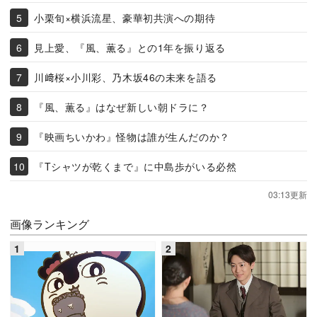
小栗旬×横浜流星、豪華初共演への期待
見上愛、『風、薫る』との1年を振り返る
川﨑桜×小川彩、乃木坂46の未来を語る
『風、薫る』はなぜ新しい朝ドラに？
『映画ちいかわ』怪物は誰が生んだのか？
『Tシャツが乾くまで』に中島歩がいる必然
03:13更新
画像ランキング