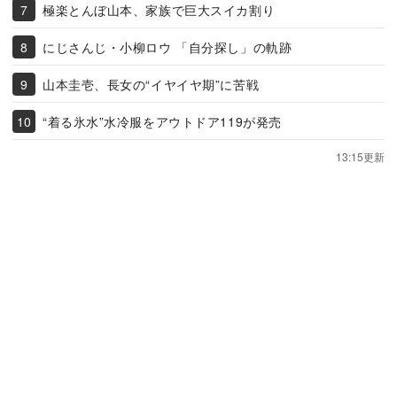
極楽とんぼ山本、家族で巨大スイカ割り
にじさんじ・小柳ロウ 「自分探し」の軌跡
山本圭壱、長女の“イヤイヤ期”に苦戦
“着る氷水”水冷服をアウトドア119が発売
13:15更新