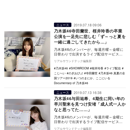
2019.07.18 09:06
ニュース
乃木坂46寺田蘭世、桜井玲香の卒業
公演を一足先に悲しむ「ず～っと夏を
一緒に過ごしてきたから…」
乃木坂46のメンバーが、毎週月曜～金曜に
日替わりで出演するライブ配信サービス
「SHOWROOM」上の帯番組『のぎおび
リアルサウンドテック編集部
⊿』。7月1…
乃木坂46
SHOWROOM
桜井玲香
ライブ配信
こじへい
のぎおび⊿
寺田蘭世
乃木坂46 真夏の全
国ツアー2019
いつのまにか、ここにいる
Documentary of 乃木坂46
2019.07.13 16:38
ニュース
乃木坂46与田祐希、4期生に同い年の
早川聖来を見つけ安堵「成人式一人か
なと思ってた……」
乃木坂46のメンバーが、毎週月曜～金曜に
日替わりで出演するライブ配信サービス
「SHOWROOM」上の帯番組『のぎおび
リアルサウンドテック編集部