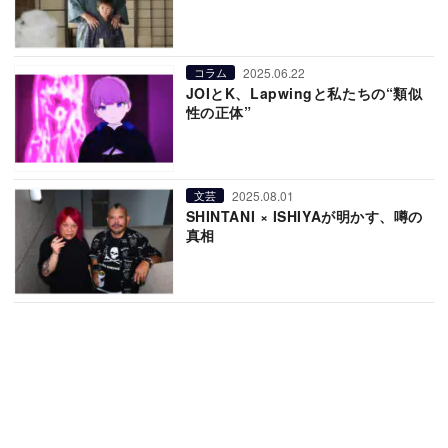
2025.06.22
コラム
JOIとK、Lapwingと私たちの“類似
性の正体”
2025.08.01
文芸
SHINTANI × ISHIYAが明かす、噂の
真相