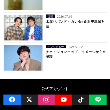
2026.07.19
連載
水溜りボンド・カンタ×倉本美津留対
談
2026.07.22
インタビュー
チェ・ジョンヒョプ、イメージからの
脱却
公式アカウント
facebook
x
instagram
YouTube
Follow on 
LI