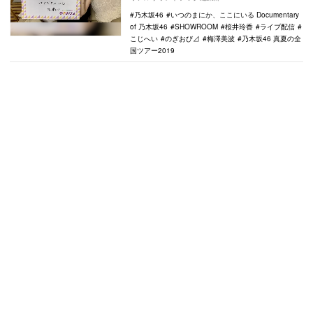
⊿』。7月9…
乃木坂46
いつのまにか、ここにいる Documentary
of 乃木坂46
SHOWROOM
桜井玲香
ライブ配信
こじへい
のぎおび⊿
梅澤美波
乃木坂46 真夏の全
国ツアー2019