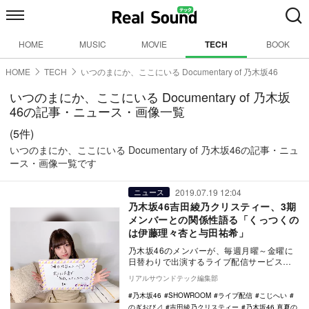
HOME
MUSIC
MOVIE
TECH
BOOK
HOME
TECH
いつのまにか、ここにいる Documentary of 乃木坂46
いつのまにか、ここにいる Documentary of 乃木坂
46の記事・ニュース・画像一覧
(5件)
いつのまにか、ここにいる Documentary of 乃木坂46の記事・ニュ
ース・画像一覧です
2019.07.19 12:04
ニュース
乃木坂46吉田綾乃クリスティー、3期
メンバーとの関係性語る「くっつくの
は伊藤理々杏と与田祐希」
乃木坂46のメンバーが、毎週月曜～金曜に
日替わりで出演するライブ配信サービス
「SHOWROOM」上の帯番組『のぎおび
リアルサウンドテック編集部
⊿』。7月1…
乃木坂46
SHOWROOM
ライブ配信
こじへい
のぎおび⊿
吉田綾乃クリスティー
乃木坂46 真夏の