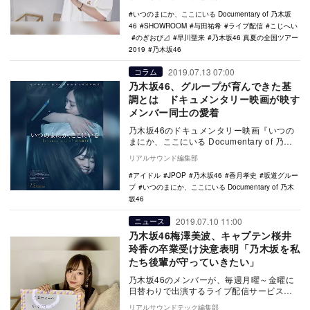
⊿』。7月1…
いつのまにか、ここにいる Documentary of 乃木坂
46
SHOWROOM
与田祐希
ライブ配信
こじへい
のぎおび⊿
早川聖来
乃木坂46 真夏の全国ツアー
2019
乃木坂46
2019.07.13 07:00
コラム
乃木坂46、グループが育んできた基
調とは ドキュメンタリー映画が映す
メンバー同士の愛着
乃木坂46のドキュメンタリー映画『いつの
まにか、ここにいる Documentary of 乃木
坂46』（以下、『いつのまにか、こ…
リアルサウンド編集部
アイドル
JPOP
乃木坂46
香月孝史
坂道グルー
プ
いつのまにか、ここにいる Documentary of 乃木
坂46
2019.07.10 11:00
ニュース
乃木坂46梅澤美波、キャプテン桜井
玲香の卒業受け決意表明「乃木坂を私
たち後輩が守っていきたい」
乃木坂46のメンバーが、毎週月曜～金曜に
日替わりで出演するライブ配信サービス
「SHOWROOM」上の帯番組『のぎおび
リアルサウンドテック編集部