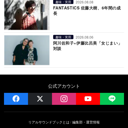
2026.08.08
趣味・実用
FANTASTICS 佐藤大樹、6年間の成
長
2026.08.06
趣味・実用
阿川佐和子×伊藤比呂美「女じまい」
対談
公式アカウント
facebook
x
instagram
YouTube
LIN
リアルサウンドブックとは
編集部・運営情報