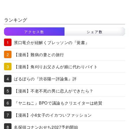
ランキング
アクセス数
シェア数
濱口竜介が紐解くブレッソンの『覚書』
【漫画】難病の妻との旅行
【漫画】角刈りお父さんが娘に代わりバイト
ばるぼらの『渋谷陽一評論集』評
【漫画】不老不死の男に恋人ができたら？
『ヤニねこ』BPOで議論もクリエイターは絶賛
【漫画】小6女子のイカついファッション
名探偵コナンおせち2027予約開始