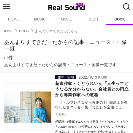
HOME
MUSIC
MOVIE
TECH
BOOK
HOME
BOOK
あんまりすてきだったから
あんまりすてきだったからの記事・ニュース・画像
一覧
(1件)
あんまりすてきだったからの記事・ニュース・画像一覧です
2022.10.13 07:00
趣味・実用
新進作家・くどうれいん「人生ってど
うなるか分からない」会社員との両立
から専業作家への道程
リトルプレスながら異例の1万部以上を発
行した食エッセイ集『わたしを空腹にしな
いほうがいい』（BOOKNERD）にはじま
千葉泰江
り、…
講談社
作家
エッセイ
群像
くどうれいん
うた
うおばけ
わたしを空腹にしないほうがいい
氷柱の
声
あんまりすてきだったから
虎のたましい人魚の