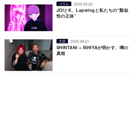
2025.06.22
コラム
JOIとK、Lapwingと私たちの“類似
性の正体”
2025.08.01
文芸
SHINTANI × ISHIYAが明かす、噂の
真相