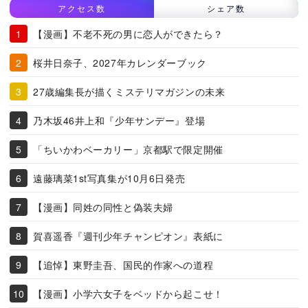
アクセス数
シェア数
【漫画】不老不死の男に恋人ができたら？
桜井日奈子、2027年カレンダーブック
27歳編集長が描くミステリマガジンの未来
乃木坂46井上和『少年サンデー』登場
「ちいかわベーカリー」京都駅で限定開催
遠藤璃菜1st写真集が10月6日発売
【漫画】同姓の同性と偽装夫婦
賀喜遥香『週刊少年チャンピオン』表紙に
【追悼】東野圭吾、国民的作家への道程
【漫画】小学六女子をベッドから起こせ！