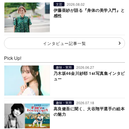
2026.08.02
文芸
伊藤亜紗が語る『身体の美学入門』と
感性
インタビュー記事一覧
Pick Up!
2026.06.27
趣味・実用
乃木坂46金川紗耶 1st写真集インタビ
ュー
2026.07.18
趣味・実用
高良健吾に聞く、大谷翔平選手の絵本
の魅力