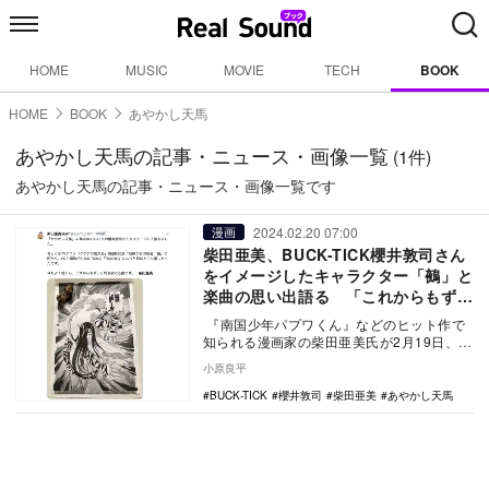
HOME
MUSIC
MOVIE
TECH
BOOK
HOME
BOOK
あやかし天馬
あやかし天馬の記事・ニュース・画像一覧
(1件)
あやかし天馬の記事・ニュース・画像一覧です
2024.02.20 07:00
漫画
柴田亜美、BUCK-TICK櫻井敦司さん
をイメージしたキャラクター「鵺」と
楽曲の思い出語る 「これからもずっ
と聴き続ける」
『南国少年パプワくん』などのヒット作で
知られる漫画家の柴田亜美氏が2月19日、自
身のXで、「月刊少年ジャンプ」で連載した
小原良平
妖怪漫…
BUCK-TICK
櫻井敦司
柴田亜美
あやかし天馬