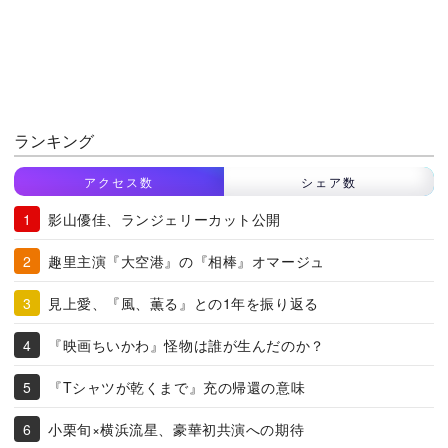
ランキング
アクセス数
シェア数
影山優佳、ランジェリーカット公開
趣里主演『大空港』の『相棒』オマージュ
見上愛、『風、薫る』との1年を振り返る
『映画ちいかわ』怪物は誰が生んだのか？
『Tシャツが乾くまで』充の帰還の意味
小栗旬×横浜流星、豪華初共演への期待