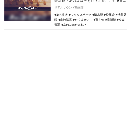
最新作『あのコはだぁれ？』が、7月19日に
公開されることが決定した。 本作は、と
リアルサウンド映画部
ある夏…
染谷将太
マキタスポーツ
清水崇
松尾諭
渋谷凪
咲
山時聡真
たくませいこ
蒼井旬
早瀬憩
今森
茉耶
あのコはだぁれ？