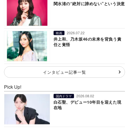
関水渚の“絶対に諦めない”という決意
2026.07.22
映画
井上和、乃木坂46の未来を背負う責
任と覚悟
インタビュー記事一覧
Pick Up!
2026.08.02
国内ドラマ
白石聖、デビュー10年目を迎えた現
在地