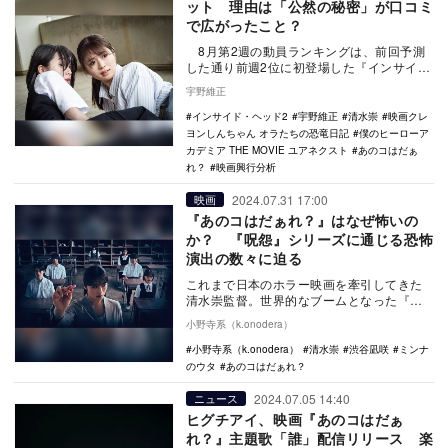
ット 理由は「公然の秘密」が口コミ
で広がったこと？
8月第2週の動員ランキングは、前回予測
した通り前週2位に初登場した『インサイ
ド・ヘッド2』が、前週1位の『僕のヒーロ
宇野維正
ーアカ…
インサイド・ヘッド2
宇野維正
清水崇
映画クレ
ヨンしんちゃん オラたちの恐竜日記
僕のヒーローア
カデミア THE MOVIE ユアネクスト
あのコはだぁ
れ？
映画興行分析
2024.07.31 17:00
映画
『あのコはだぁれ？』はなぜ怖いの
か？ 『呪怨』シリーズに通じる恐怖
演出の数々に迫る
これまで日本のホラー映画を牽引してきた
清水崇監督。世界的なブームとなった『呪
怨』シリーズはもとより、数多くのホラー
小野寺系（k.onodera）
作品を手がけ、…
小野寺系（k.onodera）
清水崇
渋谷凪咲
ミンナ
のウタ
あのコはだぁれ？
2024.07.05 14:40
ニュース
ヒグチアイ、映画『あのコはだぁ
れ？』主題歌「誰」配信リリース 楽