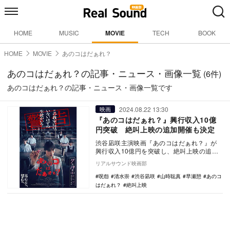
HOME
MUSIC
MOVIE
TECH
BOOK
HOME
MOVIE
あのコはだぁれ？
あのコはだぁれ？の記事・ニュース・画像一覧
(6件)
あのコはだぁれ？の記事・ニュース・画像一覧です
2024.08.22 13:30
映画
『あのコはだぁれ？』興行収入10億
円突破 絶叫上映の追加開催も決定
渋谷凪咲主演映画『あのコはだぁれ？』が
興行収入10億円を突破し、絶叫上映の追加
開催が決定した。 本作は、とある夏休み
リアルサウンド映画部
に補習授…
呪怨
清水崇
渋谷凪咲
山時聡真
早瀬憩
あのコ
はだぁれ？
絶叫上映