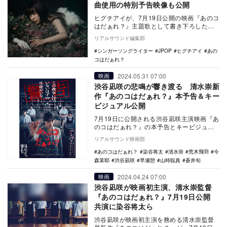
曲使用の特別予告映像も公開
ヒグチアイが、7月19日公開の映画『あのコ
はだぁれ？』主題歌として書き下ろした新
曲「誰」を、7月17日に配信リリースする。
リアルサウンド編集部
映…
シンガーソングライター
JPOP
ヒグチアイ
あの
コはだぁれ？
2024.05.31 07:00
映画
渋谷凪咲の悲鳴が響き渡る 清水崇新
作『あのコはだぁれ？』本予告＆キー
ビジュアル公開
7月19日に公開される渋谷凪咲主演映画『あ
のコはだぁれ？』の本予告とキービジュア
ルが公開された。 本作は、とある夏休み
リアルサウンド映画部
に補習…
あのコはだぁれ？
染谷将太
清水崇
荒木飛羽
今
森茉耶
渋谷凪咲
早瀬憩
山時聡真
蒼井旬
2024.04.24 07:00
映画
渋谷凪咲が映画初主演、清水崇監督
『あのコはだぁれ？』7月19日公開
共演に染谷将太ら
渋谷凪咲が映画初主演を務める清水崇監督