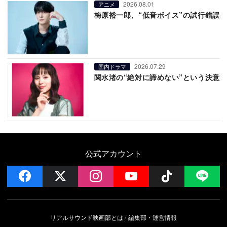
2026.08.01
アニメ
梅原裕一郎、“低音ボイス”の試行錯誤
2026.07.29
国内ドラマ
関水渚の“絶対に諦めない”という決意
公式アカウント
facebook
x
instagram
YouTube
Follow on 
LI
リアルサウンド映画部とは
編集部・運営情報