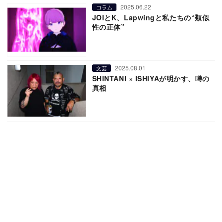
2025.06.22
コラム
JOIとK、Lapwingと私たちの“類似
性の正体”
2025.08.01
文芸
SHINTANI × ISHIYAが明かす、噂の
真相