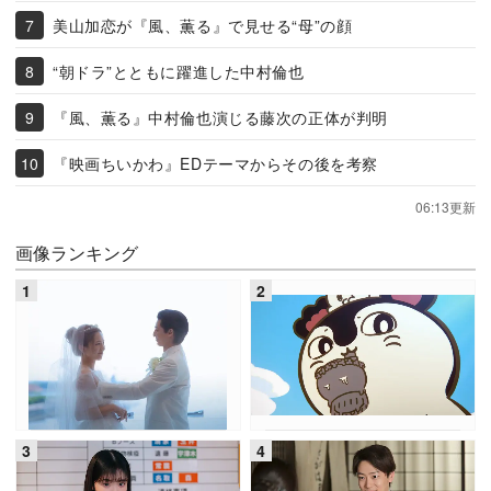
美山加恋が『風、薫る』で見せる“母”の顔
“朝ドラ”とともに躍進した中村倫也
『風、薫る』中村倫也演じる藤次の正体が判明
『映画ちいかわ』EDテーマからその後を考察
06:13更新
画像ランキング