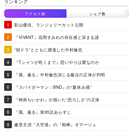
ランキング
アクセス数
シェア数
影山優佳、ランジェリーカット公開
『VIVANT』花岡すみれの存在感と深まる謎
“朝ドラ”とともに躍進した中村倫也
『Tシャツが乾くまで』思いやりは愛なのか
『風、薫る』中村倫也演じる藤次の正体が判明
『スパイダーマン：BND』の“夏休み感”
『映画ちいかわ』が描いた“恐ろしさ”の正体
『風、薫る』第95話あらすじ
趣里主演『大空港』の『相棒』オマージュ