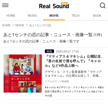
HOME
MUSIC
MOVIE
TECH
BOOK
HOME
MOVIE
あと1センチの恋
あと1センチの恋の記事・ニュース・画像一覧
(1件)
あと1センチの恋の記事・ニュース・画像一覧です
2020.09.07 17:00
映画
『マティアス＆マキシム』公開記念、
『君の名前で僕を呼んで』『キャロ
ル』など4作品上映へ
グザヴィエ・ドラン監督最新作『マティア
ス＆マキシム』の公開を記念して、特集上
映企画「4夜連続上映 恋に落ちる名作」の東
リアルサウンド映画部
京と大阪で…
キャロル
グザヴィエ・ドラン
ムーンライト
君の
名前で僕を呼んで
マティアス＆マキシム
あと1セン
チの恋