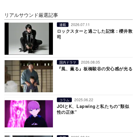
リアルサウンド厳選記事
2026.07.11
連載
ロックスターと過ごした記憶：櫻井敦
司
2026.08.05
国内ドラマ
『風、薫る』板橋駿谷の安心感が光る
2025.06.22
コラム
JOIとK、Lapwingと私たちの“類似
性の正体”