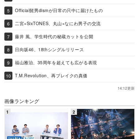
Official髭男dismが日常の只中に届けたもの
二宮×SixTONES、丸山×なにわ男子の交流
藤井 風、学生時代の秘蔵カットを公開
日向坂46、18thシングルリリース
福山雅治、35周年を超えても広がる表現
T.M.Revolution、再ブレイクの真価
14:12更新
画像ランキング