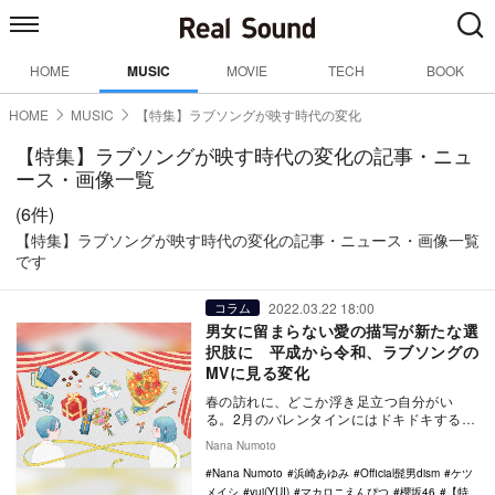
HOME
MUSIC
MOVIE
TECH
BOOK
HOME
MUSIC
【特集】ラブソングが映す時代の変化
【特集】ラブソングが映す時代の変化の記事・ニュ
ース・画像一覧
(6件)
【特集】ラブソングが映す時代の変化の記事・ニュース・画像一覧
です
2022.03.22 18:00
コラム
男女に留まらない愛の描写が新たな選
択肢に 平成から令和、ラブソングの
MVに見る変化
春の訪れに、どこか浮き足立つ自分がい
る。2月のバレンタインにはドキドキするよ
うなラブソングが街を彩り、それが過ぎる
Nana Numoto
と今度は卒業や…
Nana Numoto
浜崎あゆみ
Official髭男dism
ケツ
メイシ
yui(YUI)
マカロニえんぴつ
櫻坂46
【特