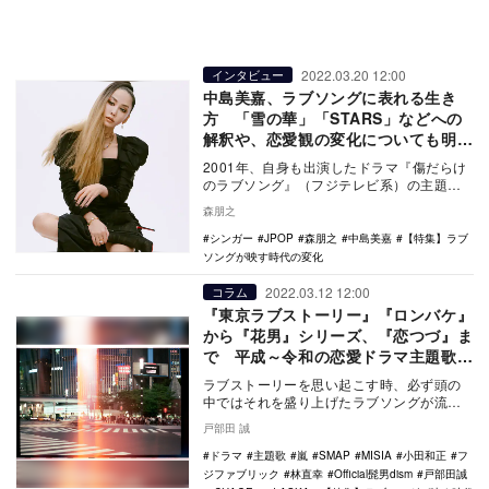
2022.03.20 12:00
インタビュー
中島美嘉、ラブソングに表れる生き
方 「雪の華」「STARS」などへの
解釈や、恋愛観の変化についても明か
す
2001年、自身も出演したドラマ『傷だらけ
のラブソング』（フジテレビ系）の主題歌
「STARS」でデビューした中島美嘉。その
森朋之
後も「…
シンガー
JPOP
森朋之
中島美嘉
【特集】ラブ
ソングが映す時代の変化
2022.03.12 12:00
コラム
『東京ラブストーリー』『ロンバケ』
から『花男』シリーズ、『恋つづ』ま
で 平成～令和の恋愛ドラマ主題歌の
共通点
ラブストーリーを思い起こす時、必ず頭の
中ではそれを盛り上げたラブソングが流れ
るはずだ。恋愛ドラマにラブソングは欠か
戸部田 誠
せない。そこで…
ドラマ
主題歌
嵐
SMAP
MISIA
小田和正
フ
ジファブリック
林直幸
Official髭男dism
戸部田誠