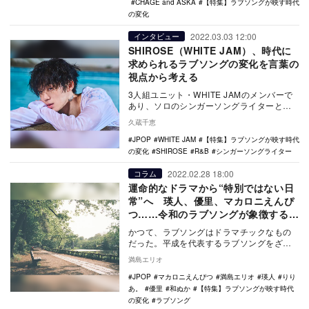
CHAGE and ASKA
【特集】ラブソングが映す時代
の変化
2022.03.03 12:00
インタビュー
SHIROSE（WHITE JAM）、時代に
求められるラブソングの変化を言葉の
視点から考える
3人組ユニット・WHITE JAMのメンバーで
あり、ソロのシンガーソングライターとし
ても活躍するSHIROSE。彼はKis-My…
久蔵千恵
JPOP
WHITE JAM
【特集】ラブソングが映す時代
の変化
SHIROSE
R&B
シンガーソングライター
2022.02.28 18:00
コラム
運命的なドラマから“特別ではない日
常”へ 瑛人、優里、マカロニえんぴ
つ……令和のラブソングが象徴する恋
愛観の多様化
かつて、ラブソングはドラマチックなもの
だった。平成を代表するラブソングをざっ
と振り返ってみると、例えば
満島エリオ
GLAY「HOWEVER」…
JPOP
マカロニえんぴつ
満島エリオ
瑛人
りり
あ。
優里
和ぬか
【特集】ラブソングが映す時代
の変化
ラブソング