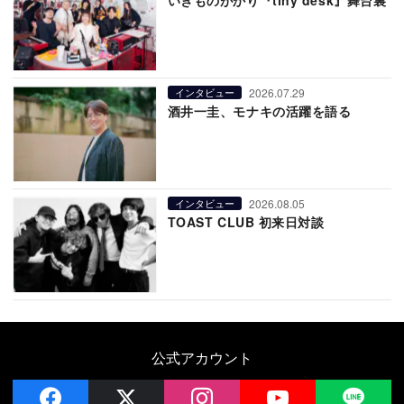
いきものがかり『tiny desk』舞台裏
2026.07.29
インタビュー
酒井一圭、モナキの活躍を語る
2026.08.05
インタビュー
TOAST CLUB 初来日対談
公式アカウント
facebook
x
instagram
YouTube
LIN