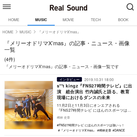
HOME
MUSIC
MOVIE
TECH
BOOK
HOME
MUSIC
『メリーオドリマX'mas』
『メリーオドリマX’mas』の記事・ニュース・画像
一覧
(4件)
『メリーオドリマX'mas』の記事・ニュース・画像一覧です
2019.10.31 18:00
インタビュー
s**t kingz『FNS27時間テレビ』に出
演 総合演出 竹内誠氏と語る、教育
現場におけるダンスの未来
11月2日と11月3日にオンエアされる
『FNS27時間テレビ にほんのスポーツは強
いっ！』（フジテレビ系／総合司会：ビー
榑林 史章
トたけし…
FNS27時間テレビ にほんのスポーツは強いっ！
『メリーオドリマX'mas』
榑林史章
DANCE