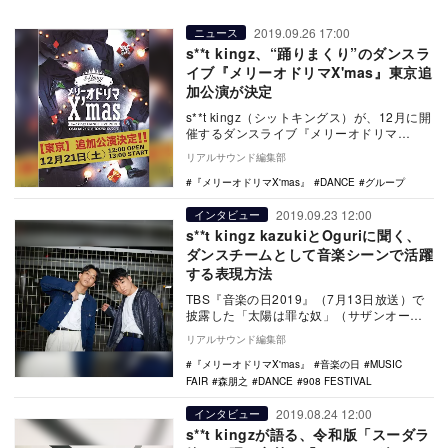
2019.09.26 17:00
ニュース
s**t kingz、“踊りまくり”のダンスラ
イブ『メリーオドリマX'mas』東京追
加公演が決定
s**t kingz（シットキングス）が、12月に開
催するダンスライブ『メリーオドリマ
X'mas』の12月21日の東京追加公演が…
リアルサウンド編集部
『メリーオドリマX'mas』
DANCE
グループ
2019.09.23 12:00
インタビュー
s**t kingz kazukiとOguriに聞く、
ダンスチームとして音楽シーンで活躍
する表現方法
TBS『音楽の日2019』（7月13日放送）で
披露した「太陽は罪な奴」（サザンオール
スターズ）のダンスパフォーマンス、フジ
リアルサウンド編集部
テレビ…
『メリーオドリマX'mas』
音楽の日
MUSIC
FAIR
森朋之
DANCE
908 FESTIVAL
2019.08.24 12:00
インタビュー
s**t kingzが語る、令和版「スーダラ