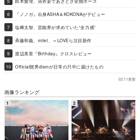
鈴木愛理、浴衣姿であざとさ全開ポーズ
『ノノガ』出身ASHA＆KOKONAがデビュー
塩﨑太智、芸能界が求めていた“全力感”
斉藤和義、milet、＝LOVEら注目新作
渡辺美里『Birthday』クロスレビュー
Official髭男dismが日常の只中に届けたもの
02:11更新
画像ランキング