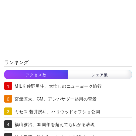
ランキング
アクセス数
シェア数
M!LK 佐野勇斗、大忙しのニューヨーク旅行
宮舘涼太、CM、アンバサダー起用の背景
ミセス 若井滉斗、ハリウッドオフショ公開
福山雅治、35周年を超えても広がる表現