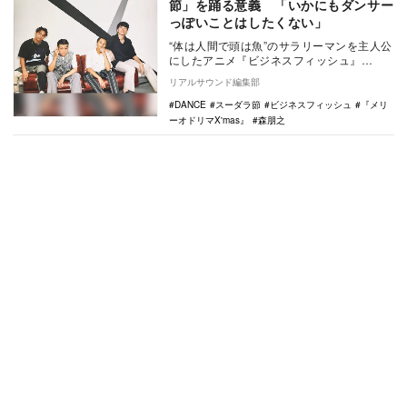
節」を踊る意義 「いかにもダンサー
っぽいことはしたくない」
“体は人間で頭は魚”のサラリーマンを主人公
にしたアニメ『ビジネスフィッシュ』
（TOKYO MX・BS11）とs**t kingz…
リアルサウンド編集部
DANCE
スーダラ節
ビジネスフィッシュ
『メリ
ーオドリマX'mas』
森朋之