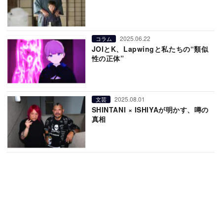
2025.06.22
コラム
JOIとK、Lapwingと私たちの“類似
性の正体”
2025.08.01
文芸
SHINTANI × ISHIYAが明かす、噂の
真相