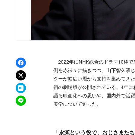
Facebookでシェア
2022年にNHK総合のドラマ10
側を赤裸々に描きつつ、山下智久演
xでポスト
ターが幅広い層から支持を集めてきた
はてなブックマーク
初の劇場版が公開されている。4年に
語る映画化への思いや、国内外で活躍
LINEで送る
美学について迫った。
「永瀬という役で、おじさまたち