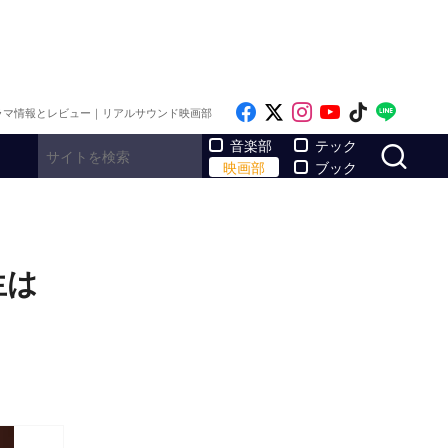
Like on Facebook
Follow on x
Follow on Inst
Follow on Y
Follow on
Follo
ラマ情報とレビュー｜リアルサウンド映画部
サ
音楽部
テック
映画部
ブック
生は