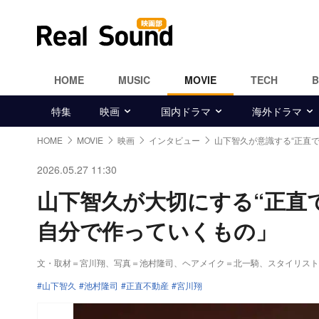
HOME
MUSIC
MOVIE
TECH
特集
映画
国内ドラマ
海外ドラマ
HOME
MOVIE
映画
インタビュー
山下智久が意識する“正直で
2026.05.27 11:30
山下智久が大切にする“正直
自分で作っていくもの」
文・取材＝宮川翔
、
写真＝池村隆司
、ヘアメイク＝北一騎、スタイリスト＝
山下智久
池村隆司
正直不動産
宮川翔