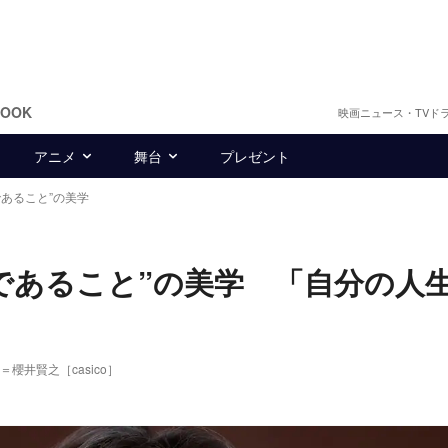
BOOK
映画ニュース・TVド
アニメ
舞台
プレゼント
あること”の美学
であること”の美学 「自分の人
櫻井賢之［casico］