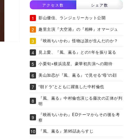
アクセス数
シェア数
影山優佳、ランジェリーカット公開
趣里主演『大空港』の『相棒』オマージュ
『映画ちいかわ』怪物は誰が生んだのか？
見上愛、『風、薫る』との1年を振り返る
小栗旬×横浜流星、豪華初共演への期待
美山加恋が『風、薫る』で見せる“母”の顔
“朝ドラ”とともに躍進した中村倫也
『風、薫る』中村倫也演じる藤次の正体が判
明
『映画ちいかわ』EDテーマからその後を考
察
『風、薫る』第95話あらすじ