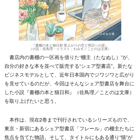
『書棚の本と猫日和 雨上がりの空と明日への栞』
（小説：佐鳥理・イラスト：わみず／ことのは文庫）
書店内の書棚の一区画を借りた“棚主（たなぬし）”が、
自分の好きな本を並べて販売する“シェア型書店”。新たな
ビジネスモデルとして、近年日本国内でジワジワと広がり
を見せているのだが、今回はそんなシェア型書店を舞台に
した小説『書棚の本と猫日和』（佐鳥理／ことのは文庫）
を取り上げたいと思う。
本作は、現在2巻まで刊行されているシリーズもので、
東京・新宿にあるシェア型書店「フレール」の棚主たちに
焦点を当てた物語。そして、タイトルにもある通り“猫”が