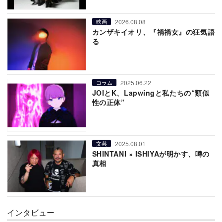
2026.08.08
映画
カンザキイオリ、『禍禍女』の狂気語
る
2025.06.22
コラム
JOIとK、Lapwingと私たちの“類似
性の正体”
2025.08.01
文芸
SHINTANI × ISHIYAが明かす、噂の
真相
インタビュー