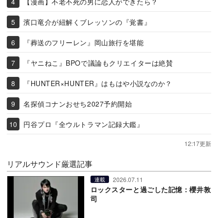
【漫画】不老不死の男に恋人ができたら？
濱口竜介が紐解くブレッソンの『覚書』
『葬送のフリーレン』岡山旅行を堪能
『ヤニねこ』BPOで議論もクリエイターは絶賛
『HUNTER×HUNTER』はもはや小説なのか？
名探偵コナンおせち2027予約開始
円谷プロ『全ウルトラマン記録大鑑』
12:17更新
リアルサウンド厳選記事
2026.07.11
連載
ロックスターと過ごした記憶：櫻井敦
司