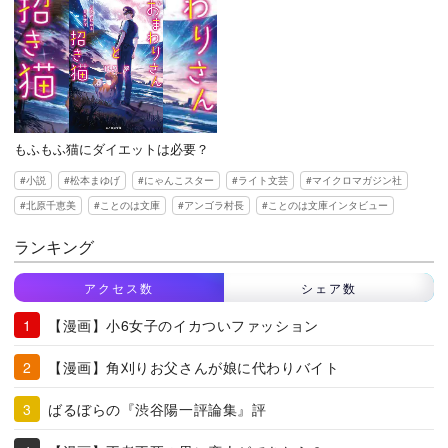
もふもふ猫にダイエットは必要？
小説
松本まゆげ
にゃんこスター
ライト文芸
マイクロマガジン社
北原千恵美
ことのは文庫
アンゴラ村長
ことのは文庫インタビュー
ランキング
アクセス数
シェア数
【漫画】小6女子のイカついファッション
【漫画】角刈りお父さんが娘に代わりバイト
ばるぼらの『渋谷陽一評論集』評