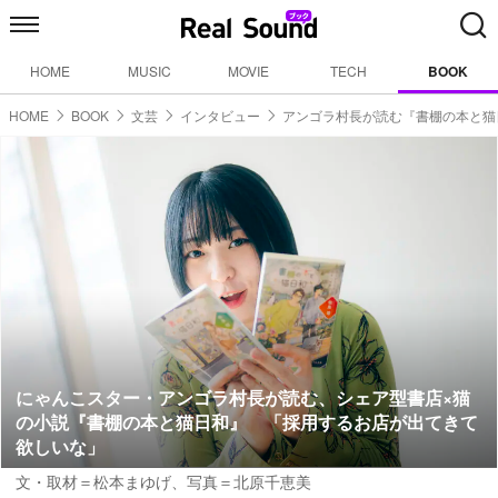
HOME
MUSIC
MOVIE
TECH
BOOK
HOME
BOOK
文芸
インタビュー
アンゴラ村長が読む『書棚の本と猫
にゃんこスター・アンゴラ村長が読む、シェア型書店×猫
の小説『書棚の本と猫日和』 「採用するお店が出てきて
欲しいな」
文・取材＝松本まゆげ
、
写真＝北原千恵美