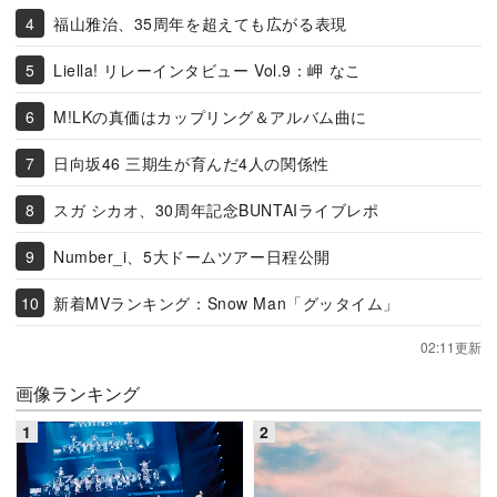
福山雅治、35周年を超えても広がる表現
Liella! リレーインタビュー Vol.9：岬 なこ
M!LKの真価はカップリング＆アルバム曲に
日向坂46 三期生が育んだ4人の関係性
スガ シカオ、30周年記念BUNTAIライブレポ
Number_i、5大ドームツアー日程公開
新着MVランキング：Snow Man「グッタイム」
02:11更新
画像ランキング