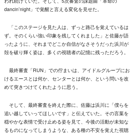
われ続けていた。そして、5次審査の課題曲「革命の
dancin’night」で覚醒と言える変化を見せた。
「このステージを見た人は、ずっと路己を覚えているは
ず。そのくらい強い印象を残してくれました」と佐藤が語
ったように、それまでどこか自信がなさそうだった浜川が
殻を破り輝く姿は、多くの視聴者の記憶に残っただろう。
最終審査「RUN」での佇まいは、アイドルグループにお
けるエースとは何か、センターとは何か、という問いを改
めて突きつけてくれたように思う。
そして、最終審査を終えた際に、佐藤は浜川に「僕らを
追い越していってほしいです」と伝えていた。その言葉を
穏やかな表情で受け止める姿を見て、今後の活動が未知な
るものになってしまうような、ある種の不安を覚えた視聴