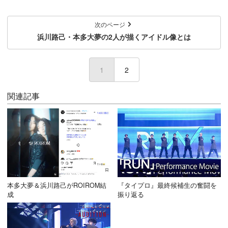
次のページ
浜川路己・本多大夢の2人が描くアイドル像とは
1
(current)
2
関連記事
本多大夢＆浜川路己がROIROM結
『タイプロ』最終候補生の奮闘を
成
振り返る