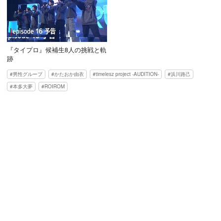
『タイプロ』候補生8人の挑戦と軌
跡
男性グループ
かたおか由衣
timelesz project -AUDITION-
浜川路己
本多大夢
ROIROM