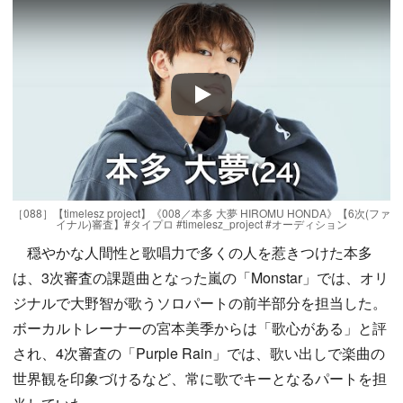
Play
［088］【timelesz project】《008／本多 大夢 HIROMU HONDA》【6次(ファ
イナル)審査】#タイプロ #timelesz_project #オーディション
穏やかな人間性と歌唱力で多くの人を惹きつけた本多
は、3次審査の課題曲となった嵐の「Monstar」では、オリ
ジナルで大野智が歌うソロパートの前半部分を担当した。
ボーカルトレーナーの宮本美季からは「歌心がある」と評
され、4次審査の「Purple Rain」では、歌い出しで楽曲の
世界観を印象づけるなど、常に歌でキーとなるパートを担