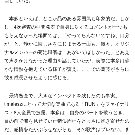
当していた。
本多といえば、どこか品のある雰囲気も印象的だ。しか
し、4次審査の中間発表で自身に対するコメントが一つも
もらえなかった場面では、「やってらんないですね、自分
が」と、静かに悔しさをにじませる一面も。後々、オリジ
ナルメンバーの菊池風磨は「あがいてほしかった」とあえ
て声をかけなかった理由を話していたが、実際に本多は静
かな情熱を抱えている様子が窺え、ここでの葛藤がさらに
彼を成長させたように感じる。
最終審査で、大きなインパクトを残したのも事実。
timeleszにとって大切な楽曲である「RUN」をファイナリ
スト8人全員で披露。本多は、自身のパートを歌うとき、
目の前で涙を見せていた猪俣周杜をとっさに抱き寄せたの
だ。感情をたかぶらせながらも、その歌声はブレない。ま