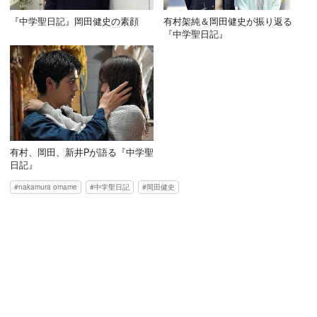
『中学聖日記』岡田健史の素顔
有村架純＆岡田健史が振り返る
『中学聖日記』
有村、岡田、新井Pが語る『中学聖
日記』
nakamura omame
中学聖日記
岡田健史