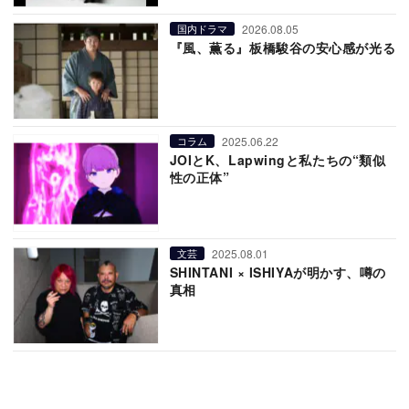
2026.08.05
国内ドラマ
『風、薫る』板橋駿谷の安心感が光る
2025.06.22
コラム
JOIとK、Lapwingと私たちの“類似
性の正体”
2025.08.01
文芸
SHINTANI × ISHIYAが明かす、噂の
真相