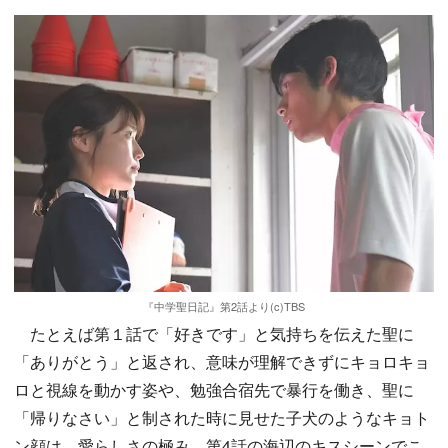
『中学聖日記』第2話より(c)TBS
たとえば第１話で「好きです」と気持ちを伝えた聖に
「ありがとう」と返され、意味が理解できずにキョロキョ
ロと視線を動かす姿や、勉強合宿先で暴行を働き、聖に
「帰りなさい」と制された時に見せた子犬のようなキョト
ン顔は、愛らしさの極み。第4話の海辺のキスシーンでこ