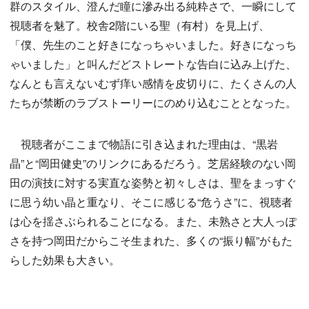
群のスタイル、澄んだ瞳に滲み出る純粋さで、一瞬にして
視聴者を魅了。校舎2階にいる聖（有村）を見上げ、
「僕、先生のこと好きになっちゃいました。好きになっち
ゃいました」と叫んだどストレートな告白に込み上げた、
なんとも言えないむず痒い感情を皮切りに、たくさんの人
たちが禁断のラブストーリーにのめり込むこととなった。
視聴者がここまで物語に引き込まれた理由は、“黒岩
晶”と“岡田健史”のリンクにあるだろう。芝居経験のない岡
田の演技に対する実直な姿勢と初々しさは、聖をまっすぐ
に思う幼い晶と重なり、そこに感じる“危うさ”に、視聴者
は心を揺さぶられることになる。また、未熟さと大人っぽ
さを持つ岡田だからこそ生まれた、多くの“振り幅”がもた
らした効果も大きい。