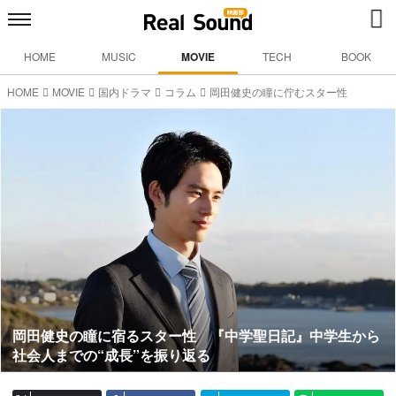
HOME
MUSIC
MOVIE
TECH
BOOK
HOME
MOVIE
国内ドラマ
コラム
岡田健史の瞳に佇むスター性
岡田健史の瞳に宿るスター性 『中学聖日記』中学生から
社会人までの“成長”を振り返る