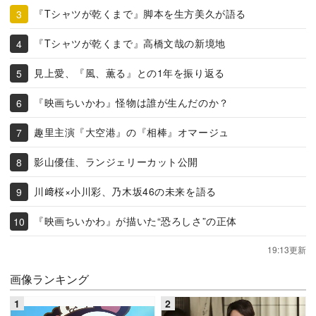
『Tシャツが乾くまで』脚本を生方美久が語る
『Tシャツが乾くまで』高橋文哉の新境地
見上愛、『風、薫る』との1年を振り返る
『映画ちいかわ』怪物は誰が生んだのか？
趣里主演『大空港』の『相棒』オマージュ
影山優佳、ランジェリーカット公開
川﨑桜×小川彩、乃木坂46の未来を語る
『映画ちいかわ』が描いた“恐ろしさ”の正体
19:13更新
画像ランキング