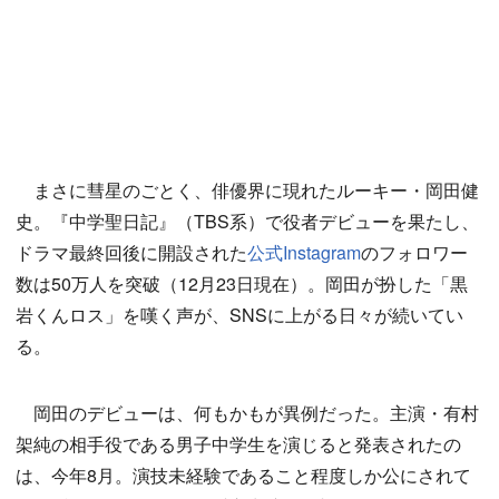
まさに彗星のごとく、俳優界に現れたルーキー・岡田健
史。『中学聖日記』（TBS系）で役者デビューを果たし、
ドラマ最終回後に開設された
公式Instagram
のフォロワー
数は50万人を突破（12月23日現在）。岡田が扮した「黒
岩くんロス」を嘆く声が、SNSに上がる日々が続いてい
る。
岡田のデビューは、何もかもが異例だった。主演・有村
架純の相手役である男子中学生を演じると発表されたの
は、今年8月。演技未経験であること程度しか公にされて