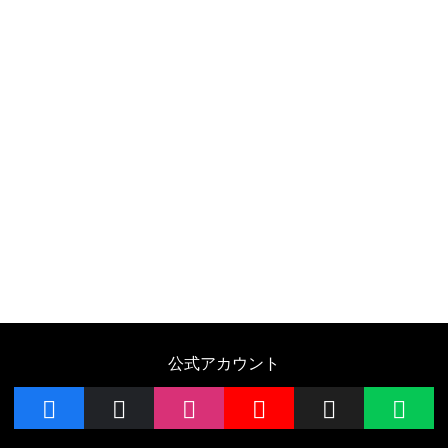
公式アカウント
facebook
x
instagram
YouTube
Follow on 
LIN