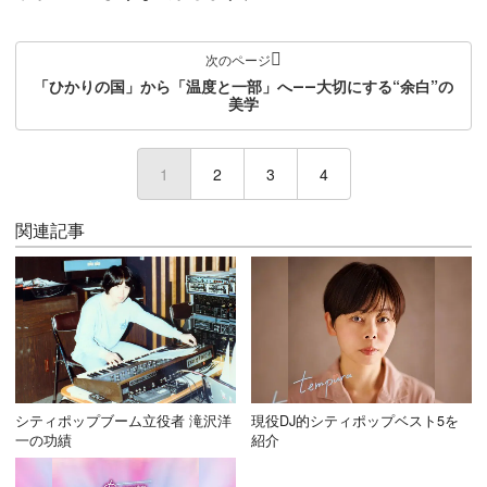
次のページ
「ひかりの国」から「温度と一部」へ――大切にする“余白”の
美学
1
(current)
2
3
4
関連記事
シティポップブーム立役者 滝沢洋
現役DJ的シティポップベスト5を
一の功績
紹介