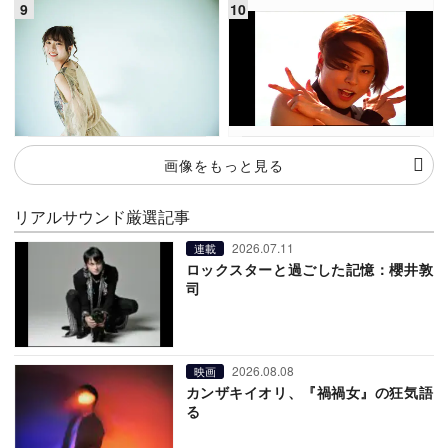
画像をもっと見る
リアルサウンド厳選記事
2026.07.11
連載
ロックスターと過ごした記憶：櫻井敦
司
2026.08.08
映画
カンザキイオリ、『禍禍女』の狂気語
る