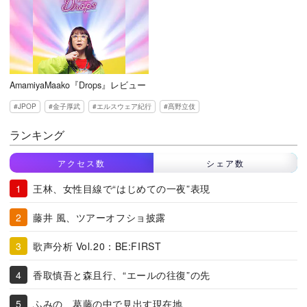
AmamiyaMaako『Drops』レビュー
JPOP
金子厚武
エルスウェア紀行
髙野立伎
ランキング
アクセス数
シェア数
王林、女性目線で“はじめての一夜”表現
藤井 風、ツアーオフショ披露
歌声分析 Vol.20：BE:FIRST
香取慎吾と森且行、“エールの往復”の先
ふみの、葛藤の中で見出す現在地