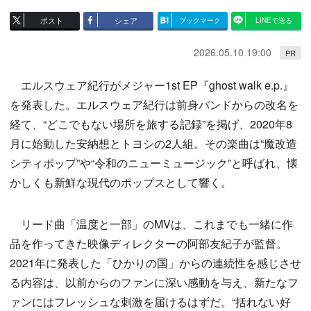
ポスト
シェア
ブックマーク
LINEで送る
2026.05.10 19:00
PR
エルスウェア紀行がメジャー1st EP『ghost walk e.p.』
を発表した。エルスウェア紀行は前身バンドからの改名を
経て、“どこでもない場所を旅する記録”を掲げ、2020年8
月に始動した安納想とトヨシの2人組。その楽曲は“魔改造
シティポップ”や“令和のニューミュージック”と呼ばれ、懐
かしくも新鮮な現代のポップスとして響く。
リード曲「温度と一部」のMVは、これまでも一緒に作
品を作ってきた映像ディレクターの阿部友紀子が監督。
2021年に発表した「ひかりの国」からの連続性を感じさせ
る内容は、以前からのファンに深い感動を与え、新たなフ
ァンにはフレッシュな刺激を届けるはずだ。“括れない好