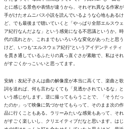
とに感じる景色や表情が違うから、それぞれ異なる作家が
手がけたオムニバス小説を読んでいるような心地もあるけ
ど、でも最後まで聴いていくと「やっぱり全部エルスウェ
ア紀行なんだよな」という感覚になる不思議というか。時
代の流れとか、これまでもいろいろな変化があったと思う
けど、いつも“エルスウェア紀行”というアイデンティティ
を貫き通しているふたりの真っ直ぐさが素敵で、私はそれ
がすごくかっこいいと思ってます。
安納：友紀子さんは曲の解像度が本当に高くて、楽曲と歌
詞を送れば、何も言わなくても「見透かされているな」と
いう感じがします。逆に撮ってもらうことで、「そうだっ
たのか」って映像に気づかせてもらって、そのまま次の作
品に行くこともある。ラリーみたいな感覚もあって、それ
がすごく楽しいし、クリエイティブだなと思います。はじ
めの頃はちゃんと打ち合わせをしていたと思うけど、最近