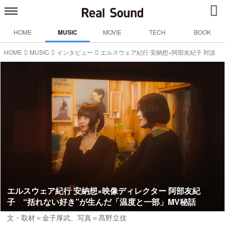
HOME
MUSIC
MOVIE
TECH
BOOK
HOME
MUSIC
インタビュー
エルスウェア紀行 安納想×阿部友紀子 対談
エルスウェア紀行 安納想×映像ディレクター 阿部友紀
子 “括れない好き”が生んだ「温度と一部」MV秘話
文・取材＝金子厚武
、写真＝髙野立伎