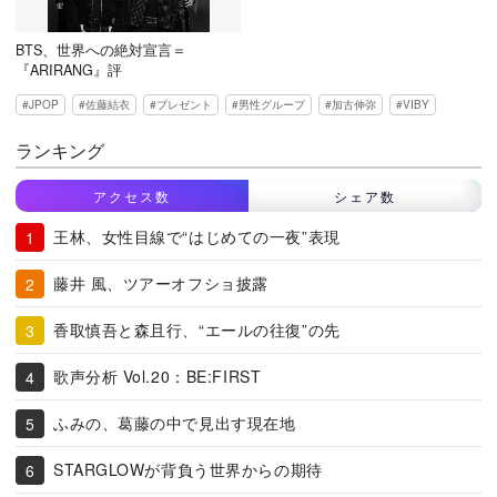
BTS、世界への絶対宣言＝
『ARIRANG』評
JPOP
佐藤結衣
プレゼント
男性グループ
加古伸弥
VIBY
ランキング
アクセス数
シェア数
王林、女性目線で“はじめての一夜”表現
藤井 風、ツアーオフショ披露
香取慎吾と森且行、“エールの往復”の先
歌声分析 Vol.20：BE:FIRST
ふみの、葛藤の中で見出す現在地
STARGLOWが背負う世界からの期待