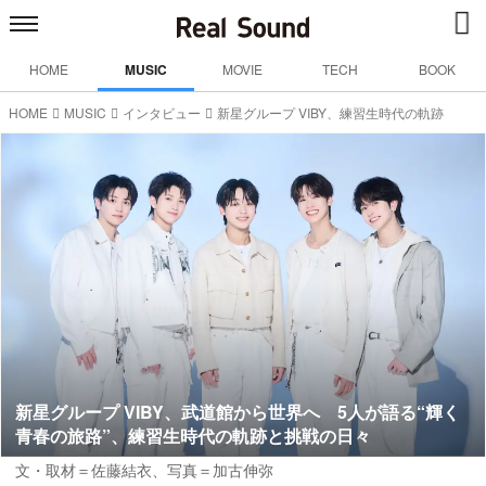
HOME
MUSIC
MOVIE
TECH
BOOK
HOME
MUSIC
インタビュー
新星グループ VIBY、練習生時代の軌跡
新星グループ VIBY、武道館から世界へ 5人が語る“輝く
青春の旅路”、練習生時代の軌跡と挑戦の日々
文・取材＝佐藤結衣
、
写真＝加古伸弥