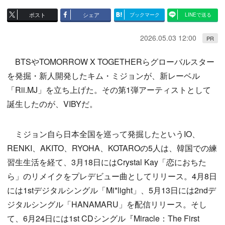
ポスト
シェア
ブックマーク
LINEで送る
2026.05.03 12:00
PR
BTSやTOMORROW X TOGETHERらグローバルスター
を発掘・新人開発したキム・ミジョンが、新レーベル
「Rii.MJ」を立ち上げた。その第1弾アーティストとして
誕生したのが、VIBYだ。
ミジョン自ら日本全国を巡って発掘したというIO、
RENKI、AKITO、RYOHA、KOTAROの5人は、韓国での練
習生生活を経て、3月18日にはCrystal Kay「恋におちた
ら」のリメイクをプレデビュー曲としてリリース。4月8日
には1stデジタルシングル「Mi*light」、5月13日には2ndデ
ジタルシングル「HANAMARU」を配信リリース。そし
て、6月24日には1st CDシングル『Miracle：The First