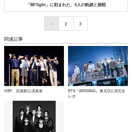
「Mi*light」に刻まれた、5人の軌跡と挑戦
1
(current)
2
3
関連記事
VIBY、武道館公演発表
BTS『ARIRANG』東京D公演完全
レポ